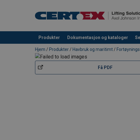
Produkter
Dokumentasjon og kataloger
Se
Produkt lagt i din handlekurv
Hjem
/
Produkter
/
Havbruk og maritimt
/
Fortøynings
Få PDF