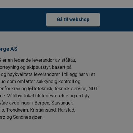
Gå til webshop
orge AS
 er en ledende leverandør av ståltau,
fortøyning og skipsutstyr, basert på
g høykvalitets leverandører. I tillegg har vi et
lbud som omfatter sakkyndig kontroll og
enfor kran og løfteteknikk, teknisk service, NDT
ce. Vi tilbyr lokal tilstedeværelse og en høy
våre avdelinger i Bergen, Stavanger,
lo, Trondheim, Kristiansund, Harstad,
orø og Sandnessjøen.