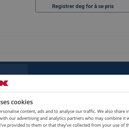
Registrer deg for å se pris
Bepakning
Prøvelast
Vekt
Måltabell
kN
kg
uses cookies
Bundle
235
476
rsonalise content, ads and to analyse our traffic. We also share 
 with our advertising and analytics partners who may combine it 
Bundle
334
668
’ve provided to them or that they’ve collected from your use of th