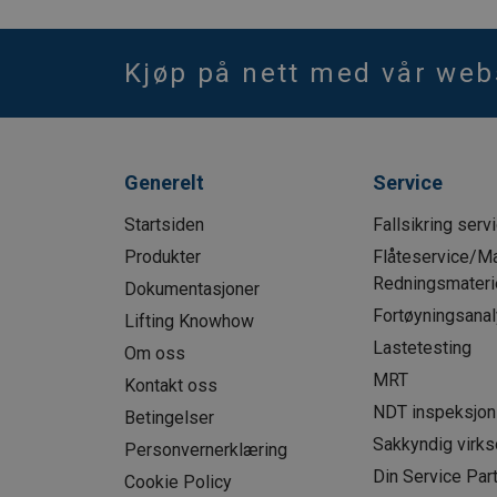
Kjøp på nett med vår we
Generelt
Service
Startsiden
Fallsikring serv
Produkter
Flåteservice/Ma
Redningsmaterie
Dokumentasjoner
Fortøyningsana
Lifting Knowhow
Lastetesting
Om oss
MRT
Kontakt oss
NDT inspeksjon
Betingelser
Sakkyndig virk
Personvernerklæring
Din Service Par
Cookie Policy