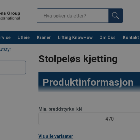
rvice
Utleie
Kraner
Lifting KnowHow
Om Oss
Kontakt
Fortsett 
utstyr
Stolpeløs kjetting
Produktinformasjon
Vi leverer stolpeløs kjetting av høy kvalitet o
i oppdrettsnæringen
Min. bruddstyrke
kN
470
Vis alle varianter