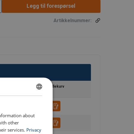
Legg til forespørsel
Artikkelnummer:
Legg til handlekurv
ENGLISH
ENGLISH TRANSLATION
information about
with other
eir services.
Privacy