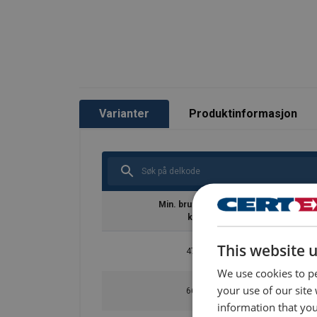
Varianter
Produktinformasjon
Min. bruddstyrke
kN
This website 
470
We use cookies to pe
your use of our site
668
information that you