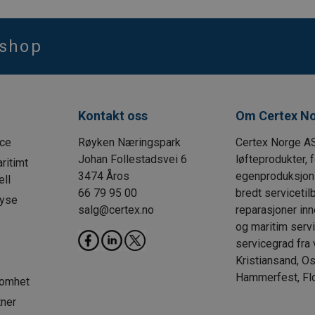
bshop
Kontakt oss
Om Certex N
ice
Røyken Næringspark
Certex Norge AS
Johan Follestadsvei 6
løfteprodukter, 
ritimt
3474 Åros
egenproduksjon o
ll
66 79 95 00
bredt serviceti
lyse
salg@certex.no
reparasjoner inn
og maritim servi
servicegrad fra 
Kristiansand, Os
Hammerfest, Fl
somhet
tner