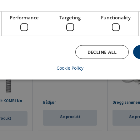
Performance
Targeting
Functionality
DECLINE ALL
Cookie Policy
olt KOMBI No
Båtfjær
Dregg sammen
Se produkt
Se pr
rodukt