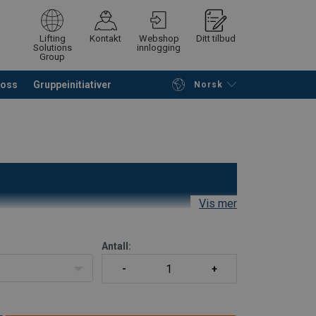
Lifting
Kontakt
Webshop
Ditt tilbud
Solutions
innlogging
Group
 oss
Gruppeinitiativer
Norsk
å søke etter produkter
Be om tilbud
Vis mer
fte brukt i forbindelse med havbruksfortøyning og
Antall: