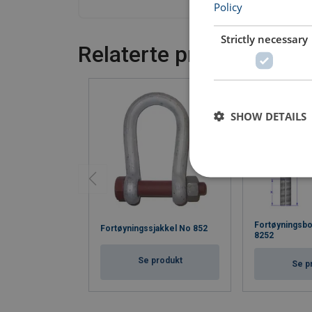
Policy
Strictly necessary
Relaterte produkter
SHOW DETAILS
Fortøyningsb
Fortøyningssjakkel No 852
8252
Se produkt
Se p