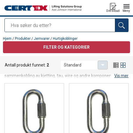
Ditt tilbud
Meny
Søk
Produkt lagt i din handlekurv
Hjem
/
Produkter
/
Jernvarer
/
Hurtigkoblinger
FILTER OG KATEGORIER
Hurtigkoblinger
Antall produkt funnet:
2
Standard
Hurtigkoblinger (quick‑links) brukes til rask og enkel
sammenkobling av kjetting, tau, wire og andre komponenter. De
Vis mer
egner seg til oppheng, sikring og generell konstruksjon der du
trenger en lukket kobling som kan åpnes ved behov.
Advarsel!
Disse jernvarene er ikke løftegodkjent og
skal ikke brukes i sertifiserte løfteoperasjoner.