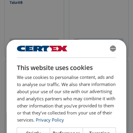
Talurit®
Vis produkt
Vis produkt
ENGLISH
This website uses cookies
ENGLISH TRANSLATION
We use cookies to personalise content, ads and
to analyse our traffic. We also share information
about your use of our site with our advertising
and analytics partners who may combine it with
other information that you’ve provided to them
or that they’ve collected from your use of their
services.
Privacy Policy
Aluminium rundlås Talurit®
Låsetang for ståltauklemmer