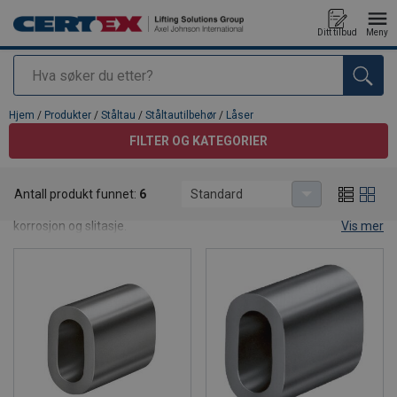
Ditt tilbud
Meny
Søk
Produkt lagt i din handlekurv
Hjem
/
Produkter
/
Ståltau
/
Ståltautilbehør
/
Låser
FILTER OG KATEGORIER
Låser
Antall produkt funnet:
6
Standard
Vårt utvalg av låser av høy kvalitet som er motstandsdyktige mot
korrosjon og slitasje.
Vis mer
Alle våre talurit-låser er produsert for å møte eller overgå
industristandarder for ytelse og sikkerhet.