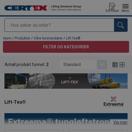
Ditt tilbud
Meny
Søk
Produkt lagt i din handlekurv
Hjem
/
Produkter
/
Våre leverandører
/
Lift-Tex®
FILTER OG KATEGORIER
Antall produkt funnet:
2
Standard
Lift-Tex®
Extreema® tungløftstropper
Vis mer