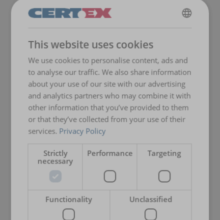
Coil Løftestropper
ENGLISH
EXTREEMA® rundstropper
This website uses cookies
EXTREEMA® hjørne- og beskyttelseshylser
ENGLISH TRANSLATION
Løftebåndstropper
We use cookies to personalise content, ads and
to analyse our traffic. We also share information
Kontakt oss
hvis du ønsker vår hjelp til å finne riktig produkt for
dine behov!
about your use of our site with our advertising
and analytics partners who may combine it with
other information that you’ve provided to them
or that they’ve collected from your use of their
services.
Privacy Policy
Strictly
Performance
Targeting
necessary
Functionality
Unclassified