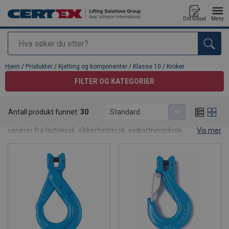
Ditt tilbud
Meny
Søk
Produkt lagt i din handlekurv
Hjem
/
Produkter
/
Kjetting og komponenter
/
Klasse 10
/
Kroker
FILTER OG KATEGORIER
Kroker
Antall produkt funnet:
30
Standard
Her vil du finne vårt utvalg av flere typer kroker i klasse 10. Krokene
varierer fra lastekrok, sikkerhetskrok, innkortningskrok,
Vis mer
rundslingskrok, slavekrok, støperikroker og mange flere.
Krokene kommer fra utvalgte kvalitetsleverandører.
Alle våre produkter tilfredsstiller eller overgår alle industrikrav.