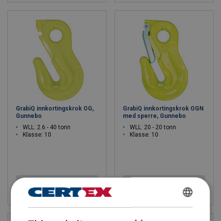
GrabiQ innkortingskrok OG,
GrabiQ innkortingskrok OGN
Gunnebo
med sperre, Gunnebo
WLL: 2.6 - 40 tonn
WLL: 20 - 20 tonn
Klasse: 10
Klasse: 10
Vis produkt
Vis produkt
ENGLISH