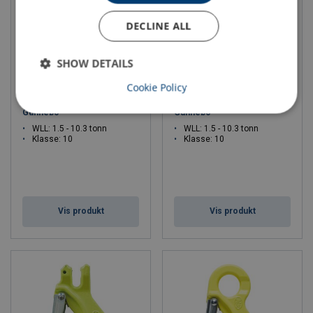
DECLINE ALL
SHOW DETAILS
Cookie Policy
GrabiQ sikkerhetskrok GBK,
GrabiQ sikkerhetskrok OBK,
Gunnebo
Gunnebo
WLL: 1.5 - 10.3 tonn
WLL: 1.5 - 10.3 tonn
Klasse: 10
Klasse: 10
Vis produkt
Vis produkt