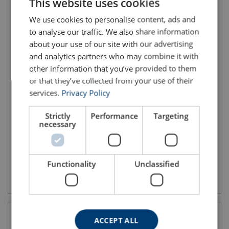
This website uses cookies
ENGLISH TRANSLATION
We use cookies to personalise content, ads and
to analyse our traffic. We also share information
about your use of our site with our advertising
and analytics partners who may combine it with
other information that you’ve provided to them
or that they’ve collected from your use of their
services.
Privacy Policy
GrabiQ sikkerhetskrok BK,
GrabiQ sikkerhetskrok BKG,
Gunnebo
Gunnebo
WLL: 1.5 - 27.3 tonn
WLL: 1.5 - 16 tonn
Strictly
Performance
Targeting
Klasse: 10
Klasse: 10
necessary
Functionality
Unclassified
Vis produkt
Vis produkt
ACCEPT ALL