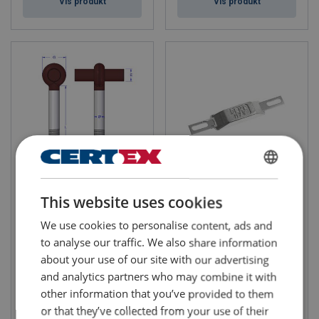
Vis produkt
Vis produkt
ENGLISH
Fortøyningsbolt KOMBI No
Sinkanoder
8252
This website uses cookies
ENGLISH TRANSLATION
We use cookies to personalise content, ads and
to analyse our traffic. We also share information
about your use of our site with our advertising
and analytics partners who may combine it with
other information that you’ve provided to them
Vis produkt
Vis produkt
or that they’ve collected from your use of their