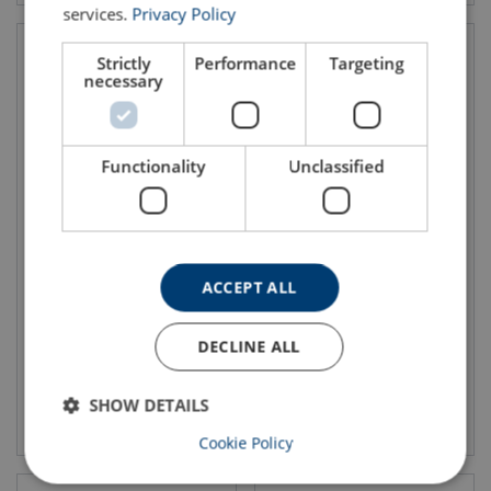
services.
Privacy Policy
Strictly
Performance
Targeting
necessary
Functionality
Unclassified
Dregg sammenleggbar
Båtfjær
ACCEPT ALL
DECLINE ALL
SHOW DETAILS
Vis produkt
Vis produkt
Cookie Policy