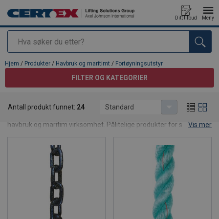
Ditt tilbud
Meny
Søk
Produkt lagt i din handlekurv
Hjem
/
Produkter
/
Havbruk og maritimt
/
Fortøyningsutstyr
FILTER OG KATEGORIER
Fortøyningsutstyr
Antall produkt funnet:
24
Standard
Ankere, kjetting, tauverk og komplette fortøyningsløsninger for
havbruk og maritim virksomhet. Pålitelige produkter for sikre,
Vis mer
stabile og forskriftsmessige installasjoner.