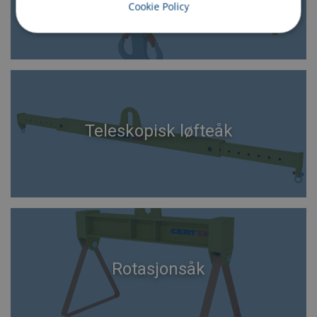
Cookie Policy
Teleskopisk løfteåk
Rotasjonsåk