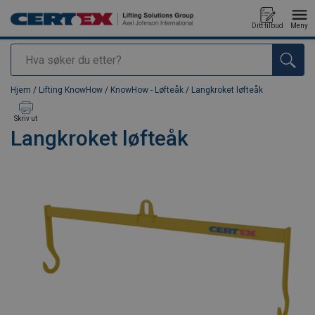
Ditt tilbud
Meny
Søk
Produkt lagt i din handlekurv
Hjem
/
Lifting KnowHow
/
KnowHow - Løfteåk
/
Langkroket løfteåk
Skriv ut
Langkroket løfteåk