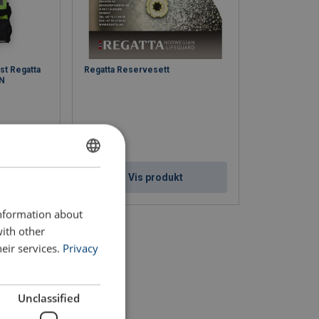
st Regatta
Regatta Reservesett
5N
ENGLISH
t
Vis produkt
ENGLISH TRANSLATION
information about
with other
eir services.
Privacy
Unclassified