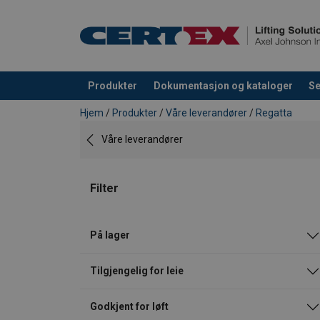
Produkter
Dokumentasjon og kataloger
Se
Produkt lagt i din handlekurv
Hjem
/
Produkter
/
Våre leverandører
/
Regatta
Våre leverandører
Filter
På lager
Tilgjengelig for leie
Godkjent for løft