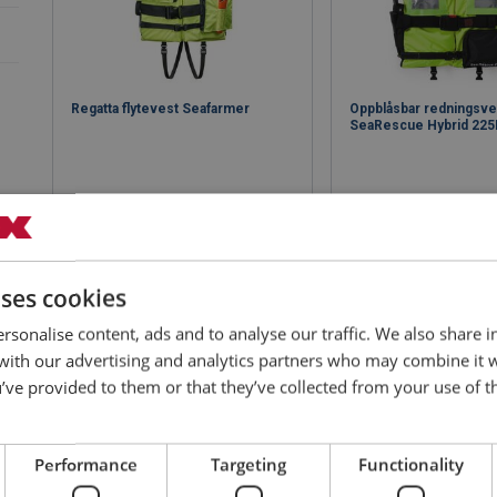
Regatta flytevest Seafarmer
Oppblåsbar redningsve
SeaRescue Hybrid 22
Vis produkt
Vis produk
uses cookies
rsonalise content, ads and to analyse our traffic. We also share 
 with our advertising and analytics partners who may combine it 
’ve provided to them or that they’ve collected from your use of th
Performance
Targeting
Functionality