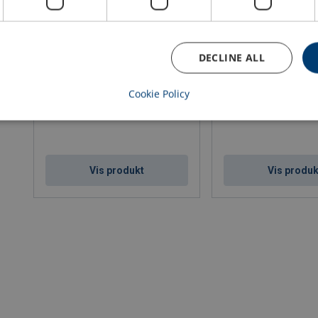
DECLINE ALL
Flytedress Regatta Coastline 953
Redningsvest Regatta 
Cookie Policy
Vis produkt
Vis produk