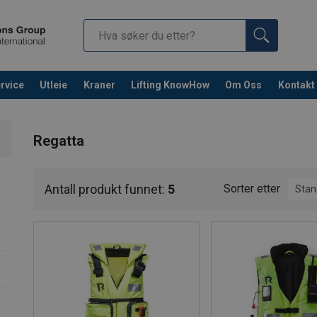
rvice
Utleie
Kraner
Lifting KnowHow
Om Oss
Kontakt
Fortsett 
Regatta
Antall produkt funnet:
5
Sorter etter
Stan