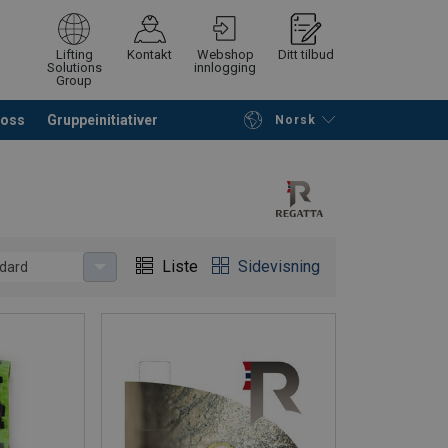
Lifting
Kontakt
Webshop
Ditt tilbud
Solutions
innlogging
Group
 oss
Gruppeinitiativer
Norsk
å søke etter produkter
Be om tilbud
Liste
Sidevisning
dard