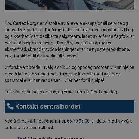
Hos Certex Norge er vi stolte av å levere eksepsjonell service og
innovative løsninger for å møte dine behov innen industriell løfting
og sikkerhet. Vårt dedikerte salgsteam, ledet av erfarne fagfolk, er
her for å hjelpe deg hvert steg på veien. Enten du søker
ekspertråd, skreddersydde løsninger eller de nyeste produktene,
er vi forpliktet til å sikre din tilfredshet.
Utforsk vårt brede utvalg av tilbud og oppdag hvordan vi kan hjelpe
med å løfte din virksomhet. Ta gjerne kontakt med oss med
spørsmål eller henvendelser – vi er her for å hjelpe!
Takk for at du besøker oss, og vi ser frem til å betjene deg.
Kontakt sentralbordet
Ved å ringe vårt hovednummer,
66 79 95 00
, vil du bli møtt av vårt
automatiske sentralbord.
Tast 1
for
Industri og Forhandler