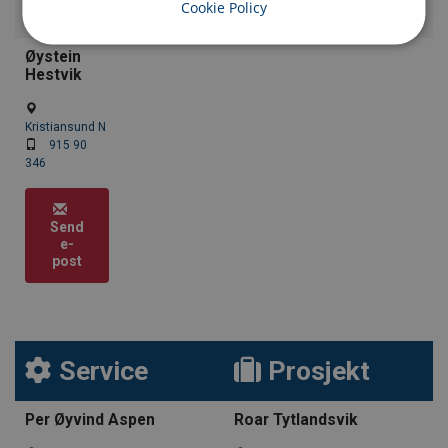
Cookie Policy
Øystein
Hestvik
Kristiansund N
915 90
346
Send
e-
post
Service
Prosjekt
Per Øyvind Aspen
Roar Tytlandsvik