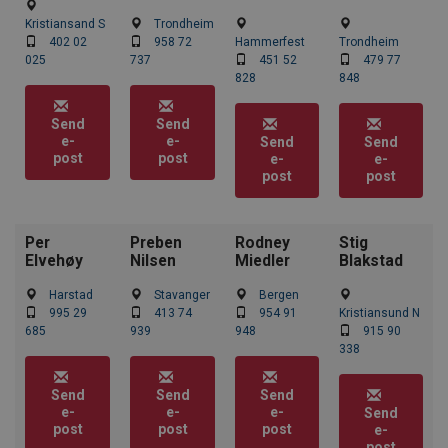
Kristiansand S
Trondheim
402 02
958 72
Hammerfest
Trondheim
025
737
451 52
479 77
828
848
Send
Send
e-
e-
Send
Send
post
post
e-
e-
post
post
Per
Preben
Rodney
Stig
Elvehøy
Nilsen
Miedler
Blakstad
Harstad
Stavanger
Bergen
995 29
413 74
954 91
Kristiansund N
685
939
948
915 90
338
Send
Send
Send
e-
e-
e-
Send
post
post
post
e-
post