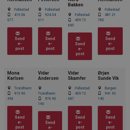
Bakken
Follestad
Follestad
Follestad
415 06
924 54
Follestad
481 21
577
611
459 72
780
685
Send
Send
Send
e-
e-
e-
Send
post
post
post
e-
post
Mona
Vidar
Vidar
Ørjan
Karlsen
Andersen
Skamfer
Sunde Vik
Trondheim
Follestad
Bergen
915 90
Trondheim
459 72
941 92
396
976 90
687
145
190
Send
Send
Send
e-
e-
e-
Send
post
post
post
e-