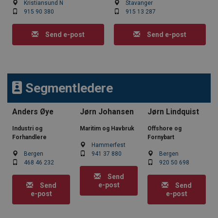
Kristiansund N
Stavanger
915 90 380
915 13 287
Send e-post
Send e-post
Segmentledere
Anders Øye
Jørn Johansen
Jørn Lindquist
Industri og
Maritim og Havbruk
Offshore og
Forhandlere
Fornybart
Hammerfest
Bergen
941 37 880
Bergen
468 46 232
920 50 698
Send
e-post
Send
Send
e-post
e-post