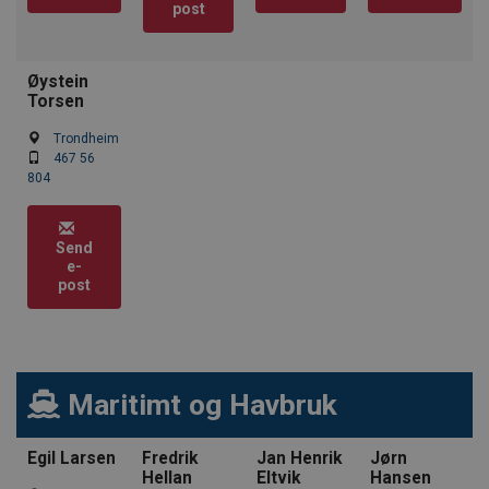
post
Øystein
Torsen
Trondheim
467 56
804
Send
e-
post
Maritimt og Havbruk
Egil Larsen
Fredrik
Jan Henrik
Jørn
Hellan
Eltvik
Hansen