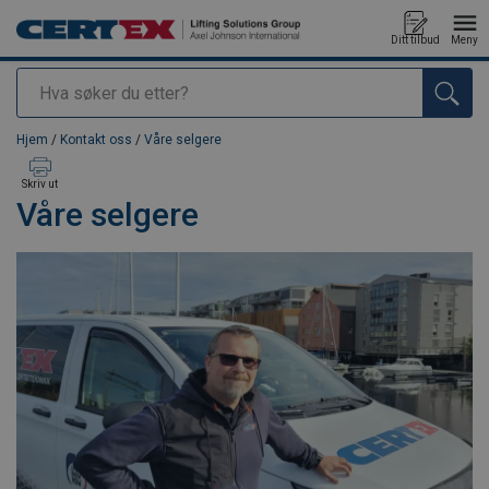
Ditt tilbud
Meny
Søk
Produkt lagt i din handlekurv
Hjem
/
Kontakt oss
/
Våre selgere
Skriv ut
Våre selgere