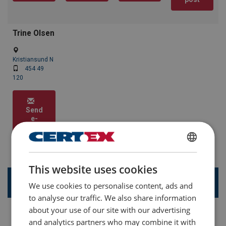
Trine Olsen
Kristiansund N
454 49
120
Send
e-
post
ENGLISH
This website uses cookies
ENGLISH TRANSLATION
Offshore og Fornybart
We use cookies to personalise content, ads and
to analyse our traffic. We also share information
Ann Helen
Einar Osen
Kai Greve
Kjetil
about your use of our site with our advertising
Løvold
Baadsvik
and analytics partners who may combine it with
Bergen