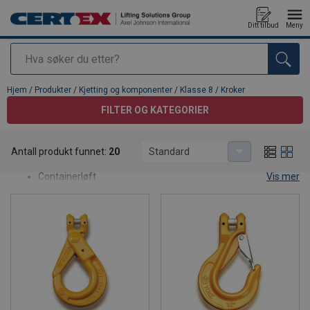
Ditt tilbud
Meny
Søk
Produkt lagt i din handlekurv
Hjem
/
Produkter
/
Kjetting og komponenter
/
Klasse 8
/
Kroker
FILTER OG KATEGORIER
Kroker
Antall produkt funnet:
20
Standard
Vårt utvalg av Klasse 8 kroker, som:
Containerløft
Vis mer
Gripkroker
Slingkroker
Sveisekroker
Svivelkroker
Trommel løfter
Tønnekroker
Øyekroker
og mer.