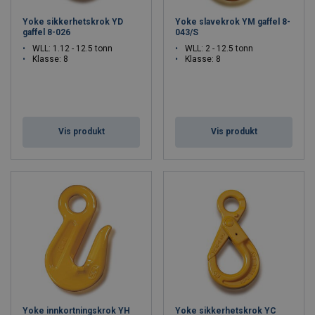
Produktene kommer fra kvalitetsleverandører.
Yoke sikkerhetskrok YD
Yoke slavekrok YM gaffel 8-
Alle produkter er produsert for å enten oppfylle eller overgå
gaffel 8-026
043/S
industristandarder.
WLL: 1.12 - 12.5 tonn
WLL: 2 - 12.5 tonn
Klasse: 8
Klasse: 8
Vis produkt
Vis produkt
Yoke innkortningskrok YH
Yoke sikkerhetskrok YC