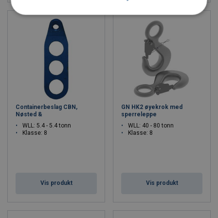
Containerbeslag CBN,
GN HK2 øyekrok med
Nøsted &
sperreleppe
WLL: 5.4 - 5.4 tonn
WLL: 40 - 80 tonn
Klasse: 8
Klasse: 8
Vis produkt
Vis produkt