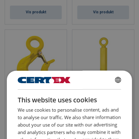
Vis produkt
Vis produkt
ENGLISH
Crosby L-320R Rov med øye
Crosby L-562A ROV Shank
krok med øye
This website uses cookies
WLL: 3.2 - 37 tonn
ENGLISH TRANSLATION
Klasse: 8
WLL: 5.4 - 150 tonn
Klasse: 8
We use cookies to personalise content, ads and
to analyse our traffic. We also share information
about your use of our site with our advertising
and analytics partners who may combine it with