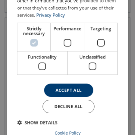
other information that you’ve provided to them
Vis produkt
Vis produkt
or that they’ve collected from your use of their
services.
Privacy Policy
Strictly
Performance
Targeting
necessary
Functionality
Unclassified
Trommelløfter med
Containerkrok CLT
kulelagersvivel
WLL: 56 - 56 tonn
WLL: 1.5 - 3.2 tonn
Klasse: 8
ACCEPT ALL
DECLINE ALL
SHOW DETAILS
Vis produkt
Vis produkt
Cookie Policy