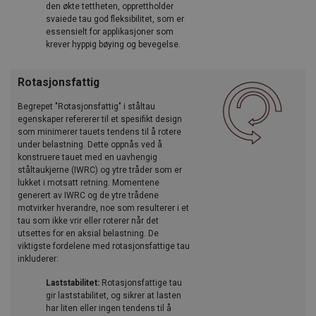
den økte tettheten, opprettholder
svaiede tau god fleksibilitet, som er
essensielt for applikasjoner som
krever hyppig bøying og bevegelse.
Rotasjonsfattig
Begrepet "Rotasjonsfattig" i ståltau
egenskaper refererer til et spesifikt design
som minimerer tauets tendens til å rotere
under belastning. Dette oppnås ved å
konstruere tauet med en uavhengig
ståltaukjerne (IWRC) og ytre tråder som er
lukket i motsatt retning. Momentene
generert av IWRC og de ytre trådene
motvirker hverandre, noe som resulterer i et
tau som ikke vrir eller roterer når det
utsettes for en aksial belastning. De
viktigste fordelene med rotasjonsfattige tau
inkluderer:
Laststabilitet:
Rotasjonsfattige tau
gir laststabilitet, og sikrer at lasten
har liten eller ingen tendens til å