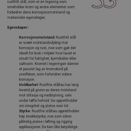
rustfritt stål, som er en legering som
inneholder krom og andre elementer som
forbedrer dens korrosjonsmotstand og
mekaniske egenskaper.
Egenskaper:
Korrosjonsmotstand:
Rustfritt stål
er svært motstandsdyktig mot
korrosjon og rust, noe som gjør det
ideelt for bruk i miljøer hvor tauet er
utsatt for fuktighet, kjemikalier eller
saltvann. Kromet i legeringen danner
et passivt lag av kromoksid på
overflaten, som forhindrer videre
korrosjon.
Holdbarhet:
Rustfrie ståltau har lang
levetid på grunn av deres motstand
mot slitasje og nedbrytning, selv
under tøffe forhold. De opprettholder
sin integritet og ytelse over tid.
Styrke:
Rustfrie ståltau opprettholder
høy strekkstyrke, noe som sikrer
pålitelig ytelse i løfting og rigging
applikasjoner. De kan tåle betydelige