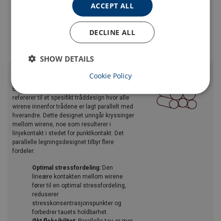
ACCEPT ALL
Samlet sett er "kompakt" ståltau designet
for å tilby overlegen ytelse når det gjelder
styrke, holdbarhet og effektivitet, noe som
DECLINE ALL
gjør dem egnet for tung løfting og rigging
applikasjoner.
SHOW DETAILS
Parallel
Cookie Policy
Begrepet "Parallel" i ståltau egenskaper
refererer til et spesifikt tråddesign hvor alle
wirene innenfor trådene er lagt parallelt med
hverandre. Dette designet unngår kryssinger
mellom wirene, noe som resulterer i
linjekontakt i stedet for punktkontakt. Det
parallelle legningsdesignet tilbyr flere
fordeler:
Optimal stressfordeling:
Den
lineære kontakten mellom wirene
fører til en optimal stressfordeling,
reduserer
stresskonsentrasjonspunkter og
forbedrer tauets holdbarhet.
Økt fleksibilitet:
Parallelle tau er mer