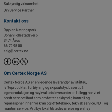
Sakkyndig virksomhet
Din Service Partner
Kontakt oss
Røyken Næringspark
Johan Follestadsvei 6
3474 Åros
66 79 95 00
salg@certex.no
Om Certex Norge AS
Certex Norge AS er en ledende leverandør av ståltau,
løfteprodukter, fortøyning og skipsutstyr, basert på
egenproduksjon og høykvalitets leverandører. I tillegg har vi et
bredt servicetilbud som omfatter sakkyndig kontroll og
reparasjoner innenfor kran og løfteteknikk, teknisk service, NDT og
maritim service. Vi tilbyr lokal tilstedeværelse og en høy