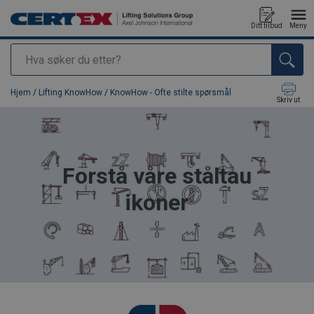
Ditt tilbud
Meny
Søk
Produkt lagt i din handlekurv
Hjem
/
Lifting KnowHow
/
KnowHow - Ofte stilte spørsmål
Skriv ut
Forstå våre ståltau
ikoner