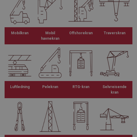
Mobilkran
Mobil
Offshorekran
Traverskran
havnekran
Luftledning
Pelekran
RTG-kran
Selvreisende
kran