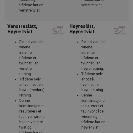
trådene har en
venstre tvist.
venstre tvist.
Venstreslått,
Høyreslått,
Høyre tvist
Høyre tvist
De individuelle
De individuelle
wirene
wirene
innenfor
innenfor
trådene er
trådene er
tvunnet i en
tvunnet i en
venstre
høyre retning.
retning.
Trådene selv
Trådene selv
er også
er tvunnet i en
tvunnet i en
høyre (medurs)
høyre retning.
retning.
Denne
Denne
kombinasjonen
kombinasjonen
resulterer i et
resulterer i et
tau hvor både
tau hvor wirene
wirene og
har en venstre
trådene har en
tvist og
høyre tvist.
trådene har en