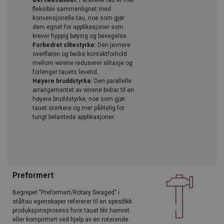
fleksible sammenlignet med
konvensjonelle tau, noe som gjør
dem egnet for applikasjoner som
krever hyppig bøying og bevegelse.
Forbedret slitestyrke:
Den jevnere
overflaten og bedre kontaktforhold
mellom wirene reduserer slitasje og
forlenger tauets levetid.
Høyere bruddstyrke:
Den parallelle
arrangementet av wirene bidrar til en
høyere bruddstyrke, noe som gjør
tauet sterkere og mer pålitelig for
tungt belastede applikasjoner.
Preformert
Begrepet "Preformert/Rotary Swaged" i
ståltau egenskaper refererer til en spesifikk
produksjonsprosess hvor tauet blir hamret
eller komprimert ved hjelp av en roterende