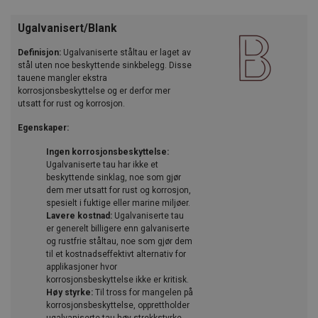
Ugalvanisert/Blank
Definisjon:
Ugalvaniserte ståltau er laget av
stål uten noe beskyttende sinkbelegg. Disse
tauene mangler ekstra
korrosjonsbeskyttelse og er derfor mer
utsatt for rust og korrosjon.
Egenskaper:
Ingen korrosjonsbeskyttelse:
Ugalvaniserte tau har ikke et
beskyttende sinklag, noe som gjør
dem mer utsatt for rust og korrosjon,
spesielt i fuktige eller marine miljøer.
Lavere kostnad:
Ugalvaniserte tau
er generelt billigere enn galvaniserte
og rustfrie ståltau, noe som gjør dem
til et kostnadseffektivt alternativ for
applikasjoner hvor
korrosjonsbeskyttelse ikke er kritisk.
Høy styrke:
Til tross for mangelen på
korrosjonsbeskyttelse, opprettholder
ugalvaniserte tau høy strekkstyrke