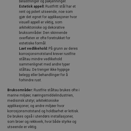
belastninger og påkjenninger.
Estetisk appell:
Rustfritt stål har et
rent og polert utseende, noe som
gjør det egnet for applikasjoner hvor
visuell appell er viktig, som
arkitektoniske og dekorative
bruksområder. Den skinnende
overflaten er ofte foretrukket for
estetiske formål.
Lavt vedlikehold:
På grunn av deres
korrosjonsmotstand krever rustfrie
ståltau mindre vedlikehold
sammenlignet med andre typer
ståltau. De trenger ikke hyppige
belegg eller behandlinger for å
forhindre rust.
Bruksområder:
Rustfrie ståltau brukes ofte i
marine miljøer, næringsmiddelindustrien,
medisinsk utstyr, arkitektoniske
applikasjoner, og andre miljøer hvor
korrosjonsmotstand og holdbarhet er kritisk.
De brukes også i utendørs installasjoner,
som broer og rekkverk, hvor både styrke og
utseende er viktig.