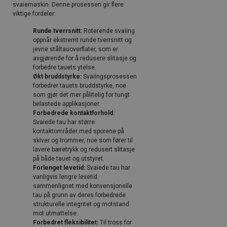
svaiemaskin. Denne prosessen gir flere
viktige fordeler:
Runde tverrsnitt:
Roterende svaiing
oppnår ekstremt runde tverrsnitt og
jevne ståltauoverflater, som er
avgjørende for å redusere slitasje og
forbedre tauets ytelse.
Økt bruddstyrke:
Svaiingsprosessen
forbedrer tauets bruddstyrke, noe
som gjør det mer pålitelig for tungt
belastede applikasjoner.
Forbedrede kontaktforhold:
Svaiede tau har større
kontaktområder med sporene på
skiver og trommer, noe som fører til
lavere bæretrykk og redusert slitasje
på både tauet og utstyret.
Forlenget levetid:
Svaiede tau har
vanligvis lengre levetid
sammenlignet med konvensjonelle
tau på grunn av deres forbedrede
strukturelle integritet og motstand
mot utmattelse.
Forbedret fleksibilitet:
Til tross for