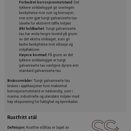
Forbedret korrosjonsmotstand:
Det
tykkere sinkbelegget gir overlegen
beskyttelse mot rust og korrosjon,
noe som gjør tungt galvaniserte tau
ideelle for ekstremt tøffe miljøer.
Økt holdbarhet:
Tungt galvaniserte
tau har enda lengre levetid på grunn
av det ekstra sinklaget, som gir
bedre beskyttelse mot slitasje og
miljøfaktorer.
Høyere kostnad:
På grunn av det
tykkere sinkbelegget er tungt
galvaniserte tau vanligvis dyrere enn
standard galvaniserte tau.
Bruksområder:
Tungt galvaniserte tau
brukes i applikasjoner hvor maksimal
korrosjonsmotstand er nødvendig, som i
marine, industrielle og utendørs miljøer med
høy eksponering for fuktighet og kjemikalier.
Rustfritt stål
Definisjon:
Rustfrie ståltau er laget av