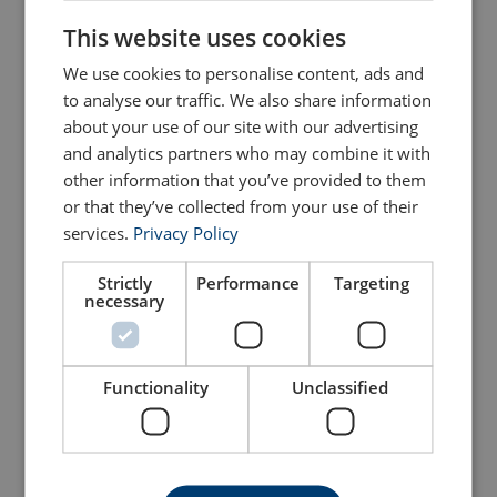
ENGLISH
Økt styrke:
Komprimering øker
This website uses cookies
ENGLISH TRANSLATION
tettheten av tauet, noe som forbedrer
dets totale styrke og bæreevne.
We use cookies to personalise content, ads and
Forbedret slitestyrke:
Den
to analyse our traffic. We also share information
kompakte overflaten er jevnere og
mer motstandsdyktig mot slitasje,
about your use of our site with our advertising
noe som forlenger tauets levetid når
and analytics partners who may combine it with
det brukes i krevende miljøer.
other information that you’ve provided to them
Redusert diameter:
Kompakte tau
kan oppnå samme styrke som ikke-
or that they’ve collected from your use of their
kompakte tau, men med en mindre
services.
Privacy Policy
diameter, noe som gjør dem mer
effektive i applikasjoner hvor plass er
Strictly
Performance
Targeting
begrenset.
necessary
Forbedret fleksibilitet:
Til tross for
den økte tettheten, opprettholder
kompakte tau god fleksibilitet, som er
avgjørende for applikasjoner som
krever hyppig bøying og bevegelse.
Functionality
Unclassified
Bedre håndtering:
Den jevnere
overflaten på kompakte tau gjør dem
lettere å håndtere og reduserer
risikoen for skade under installasjon
og bruk.