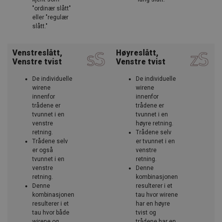
"ordinær slått"
eller "regulær
slått."
Venstreslått,
Høyreslått,
Venstre tvist
Venstre tvist
De individuelle
De individuelle
wirene
wirene
innenfor
innenfor
trådene er
trådene er
tvunnet i en
tvunnet i en
venstre
høyre retning.
retning.
Trådene selv
Trådene selv
er tvunnet i en
er også
venstre
tvunnet i en
retning.
venstre
Denne
retning.
kombinasjonen
Denne
resulterer i et
kombinasjonen
tau hvor wirene
resulterer i et
har en høyre
tau hvor både
tvist og
wirene og
trådene har en