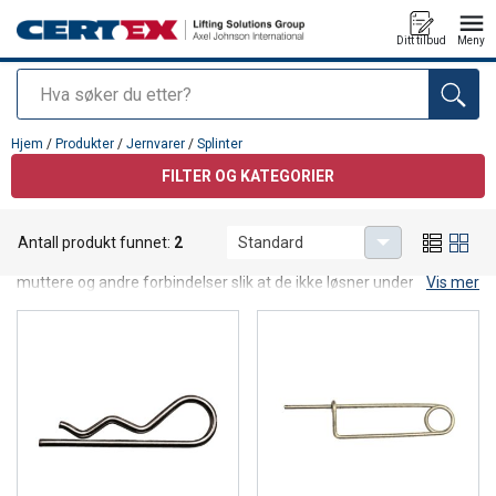
Ditt tilbud
Meny
Søk
Produkt lagt i din handlekurv
Hjem
/
Produkter
/
Jernvarer
/
Splinter
FILTER OG KATEGORIER
Splinter
Antall produkt funnet:
2
Standard
Splinter og hårnålsplinter brukes til mekanisk sikring av bolter,
muttere og andre forbindelser slik at de ikke løsner under drift. I
Vis mer
denne kategorien finner du tradisjonelle splinter, hårnålsplinter og
lignende låseelementer til bruk på blant annet maskiner,
tilhengere og konstruksjoner.
Advarsel!
Disse jernvarene er ikke løftegodkjent og
skal ikke brukes i sertifiserte løfteoperasjoner.