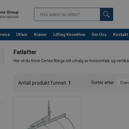
rvice
Utleie
Kraner
Lifting KnowHow
Om Oss
Kontakt
Fortsett 
Fatløfter
Her vil du finne Certex Norge sitt utvalg av horisontale og vertika
Begge produkter tilfredsstiller eller overgår alle industrikrav.
Antall produkt funnet:
1
Sorter etter
Stan