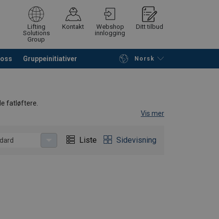
Lifting
Kontakt
Webshop
Ditt tilbud
Solutions
innlogging
Group
 oss
Gruppeinitiativer
Norsk
å søke etter produkter
Be om tilbud
le fatløftere.
Vis mer
Liste
Sidevisning
dard