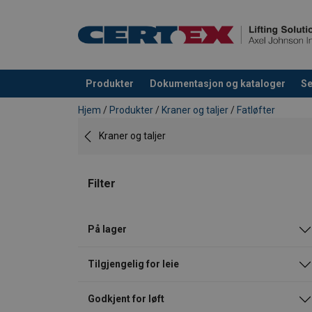
Produkter
Dokumentasjon og kataloger
Se
Produkt lagt i din handlekurv
Hjem
/
Produkter
/
Kraner og taljer
/
Fatløfter
Kraner og taljer
Filter
På lager
Tilgjengelig for leie
Godkjent for løft