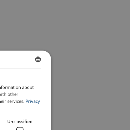
ENGLISH
ENGLISH TRANSLATION
information about
with other
eir services.
Privacy
Unclassified