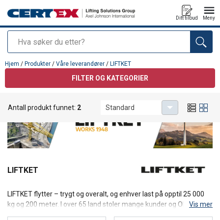
Ditt tilbud
Meny
Søk
Produkt lagt i din handlekurv
Hjem
/
Produkter
/
Våre leverandører
/
LIFTKET
FILTER OG KATEGORIER
Antall produkt funnet:
2
Standard
LIFTKET
LIFTKET flytter – trygt og overalt, og enhver last på opptil 25 000
kg og 200 meter. I over 65 land stoler mange kunder og OEM-
Vis mer
partnere på LIFTKET-kvalitet. Rundt 300 ansatte i hjertet av