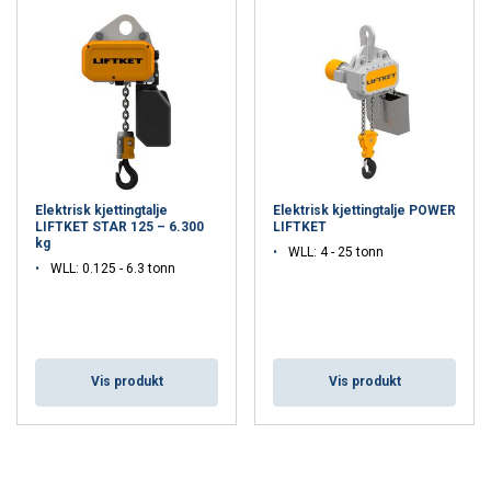
Tyskland sørger for at tusenvis av elektriske kjettingtaljer forlater
fabrikken vår hver måned.
Hver eneste elektriske kjettingtalje ble designet, utviklet, produsert
og testet her med tilstrekkelig bæreevne. Som en av verdens
eldste og største produsenter av elektriske kjettingtaljer vil
LIFTKET svare på økende etterspørsel ved å optimalisere og utvide
egne produksjonskapasiteter. Vi former fremtiden mens vi
snakker, slik at vi fortsatt vil være ditt førstevalg i morgen.
Elektrisk kjettingtalje
Elektrisk kjettingtalje POWER
Besøk LIFTKET
LIFTKET STAR 125 – 6.300
LIFTKET
kg
WLL: 4 - 25 tonn
WLL: 0.125 - 6.3 tonn
Vis produkt
Vis produkt