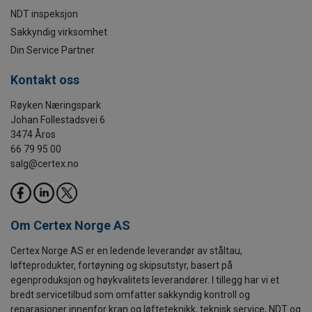
NDT inspeksjon
Sakkyndig virksomhet
Din Service Partner
Kontakt oss
Røyken Næringspark
Johan Follestadsvei 6
3474 Åros
66 79 95 00
salg@certex.no
Om Certex Norge AS
Certex Norge AS er en ledende leverandør av ståltau,
løfteprodukter, fortøyning og skipsutstyr, basert på
egenproduksjon og høykvalitets leverandører. I tillegg har vi et
bredt servicetilbud som omfatter sakkyndig kontroll og
reparasjoner innenfor kran og løfteteknikk, teknisk service, NDT og