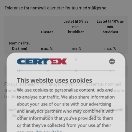
Toleranse for nominell diameter for tau med stålkjerne.
Lastet til 5% av
Lastet til 10% av
min.
min.
Ulastet
bruddlast
bruddlast
Nominell tau
Dia (mm)
max. %
min. %
max. %
=10
+3
0
-1
ENGLISH
<10
+2
0
-1
This website uses cookies
ENGLISH TRANSLATION
Forskjellen mellom to målinger uttrykt som prosent av nominell
We use cookies to personalise content, ads and
diameter under en belastning tilsvarende 5% eller 10% av minste
to analyse our traffic. We also share information
bruddstyrke.
about your use of our site with our advertising
and analytics partners who may combine it with
Nominell tau
Tauets ovalitet
Gjennomsnittlig diameteravvik
Dia (mm)
max. %
maks. %
other information that you’ve provided to them
or that they’ve collected from your use of their
<8
+4
+3