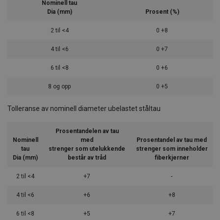
Nominell tau
Dia (mm)
Prosent (%)
2 til <4
0 +8
4 til <6
0 +7
6 til <8
0 +6
8 og opp
0 +5
Tolleranse av nominell diameter ubelastet ståltau
Prosentandelen av tau
Nominell
med
Prosentandel av tau med
tau
strenger som utelukkende
strenger som inneholder
Dia (mm)
består av tråd
fiberkjerner
2 til <4
+7
-
4 til <6
+6
+8
6 til <8
+5
+7