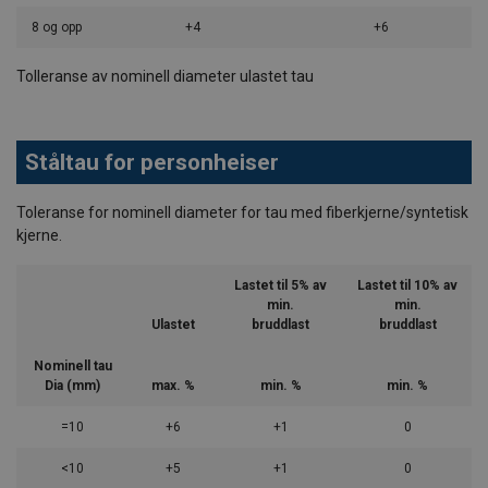
8 og opp
+4
+6
Tolleranse av nominell diameter ulastet tau
Ståltau for personheiser
Toleranse for nominell diameter for tau med fiberkjerne/syntetisk
kjerne.
Lastet til 5% av
Lastet til 10% av
min.
min.
Ulastet
bruddlast
bruddlast
Nominell tau
Dia (mm)
max. %
min. %
min. %
=10
+6
+1
0
<10
+5
+1
0