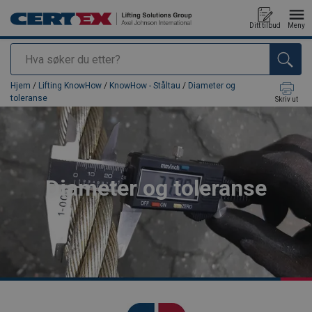
Ditt tilbud
Meny
Søk
Produkt lagt i din handlekurv
Hjem
/
Lifting KnowHow
/
KnowHow - Ståltau
/
Diameter og
toleranse
Skriv ut
Diameter og toleranse