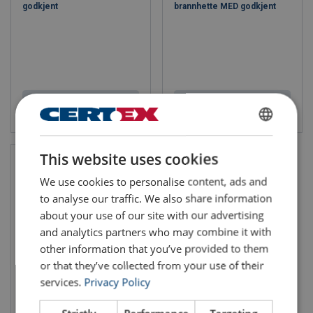
godkjent
brannhette MED godkjent
Vis produkt
Vis produkt
ENGLISH
This website uses cookies
ENGLISH TRANSLATION
We use cookies to personalise content, ads and
to analyse our traffic. We also share information
about your use of our site with our advertising
and analytics partners who may combine it with
other information that you’ve provided to them
or that they’ve collected from your use of their
services.
Privacy Policy
Brannvernutstyr