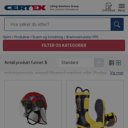
Ditt tilbud
Meny
Søk
Produkt lagt i din handlekurv
Hjem
/
Produkter
/
Brann og livredning
/
Brannvernutstyr PPE
FILTER OG KATEGORIER
Brannvernutstyr PPE
Antall produkt funnet:
5
Standard
I denne kategorien finner du personlig verneutstyr for brann- og
redningsinnsats, spesielt tilpasset maritimt miljø. Utvalget
Vis mer
omfatter brannvernhansker, brannstøvler, brannhjelmer og
flammehemmende brannhetter, med produkter som er sertifisert
i henhold til relevante EN-standarder og SOLAS/MED-krav.
Brannvernutstyret er utviklet for å gi pålitelig beskyttelse mot
varme, flammer og mekaniske påkjenninger, samtidig som
brukeren beholder god komfort og bevegelsesfrihet. Produktene
egner seg for beredskaps- og brannlag om bord på sjøgående
fartøy, offshoreinstallasjoner og andre krevende arbeidsmiljøer til