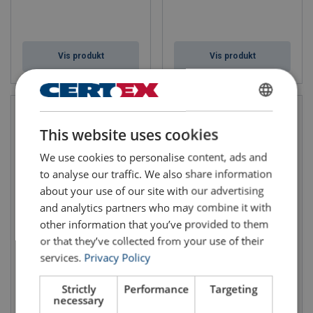
Vis produkt
Vis produkt
ENGLISH
This website uses cookies
ENGLISH TRANSLATION
We use cookies to personalise content, ads and
to analyse our traffic. We also share information
about your use of our site with our advertising
and analytics partners who may combine it with
other information that you’ve provided to them
Falldemper ASAP'SORBER,
Falldemper ASAP’SORBER
or that they’ve collected from your use of their
Petzl
AXESS 40 cm, Petzl
services.
Privacy Policy
Strictly
Performance
Targeting
necessary