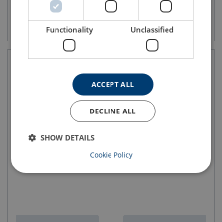
Vis produkt
Vis produkt
Functionality
Unclassified
ACCEPT ALL
DECLINE ALL
SHOW DETAILS
Slyngebeskytter STRING,
Fallsikringspakke for bygg
Cookie Policy
Petzl
og anlegg skarpkant liten