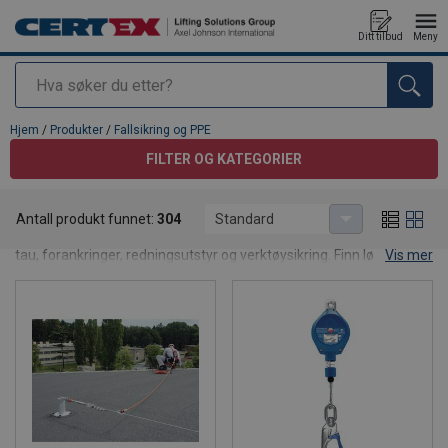
Ditt tilbud
Meny
Søk
Produkt lagt i din handlekurv
Hjem
/
Produkter
/
Fallsikring og PPE
FILTER OG KATEGORIER
Fallsikring og PPE
Antall produkt funnet:
304
Standard
Fallsikringssortimentet vårt dekker alt fra seler, blokker og liner til
tau, forankringer, redningsutstyr og verktøysikring. Finn løsninger
Vis mer
for trygg ferdsel i høyden.