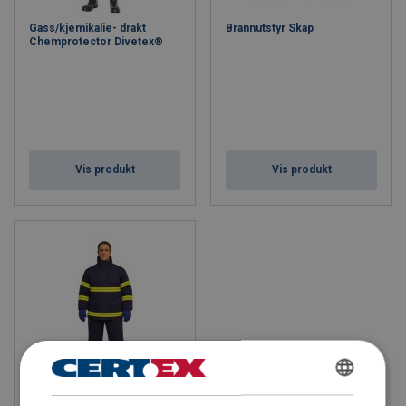
Gass/kjemikalie- drakt
Brannutstyr Skap
Chemprotector Divetex®
Vis produkt
Vis produkt
ENGLISH
Brannverndrakt