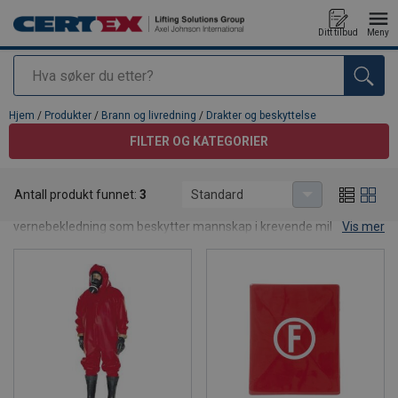
Ditt tilbud
Meny
Søk
Produkt lagt i din handlekurv
Hjem
/
Produkter
/
Brann og livredning
/
Drakter og beskyttelse
FILTER OG KATEGORIER
Drakter og beskyttelse
Antall produkt funnet:
3
Standard
Her finner du redningsdrakter, overlevelsesdrakter og
vernebekledning som beskytter mannskap i krevende miljøer til
Vis mer
sjøs og offshore. Produktene er utviklet for å gi god isolasjon,
oppdrift og mekanisk beskyttelse ved arbeid og evakuering i kaldt
vann eller røffe værforhold. Vi tilbyr både SOLAS godkjente
drakter og spesialbekledning for industri og beredskap.
Løsningene kan kombineres med øvrig sikkerhetsutstyr fra Certex
Norge for en komplett sikkerhetslinje.