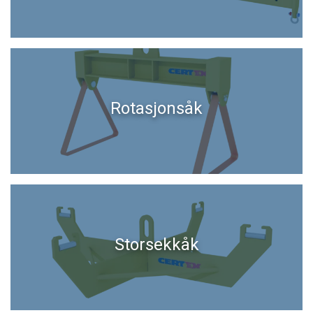
Rotasjonsåk
Storsekkåk