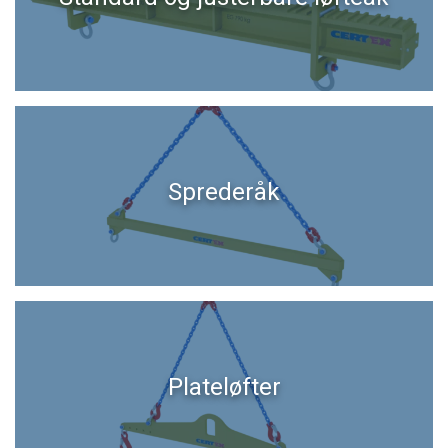
Sprederåk
Plateløfter