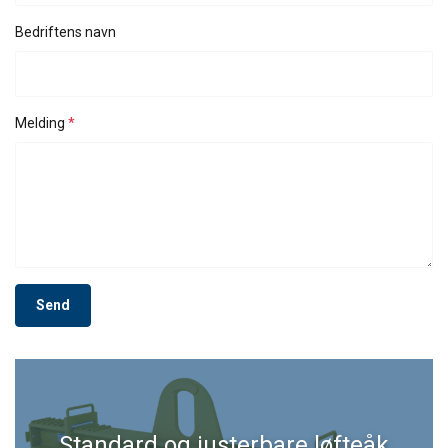
Bedriftens navn
Melding
Send
Standard og justerbare løfteåk