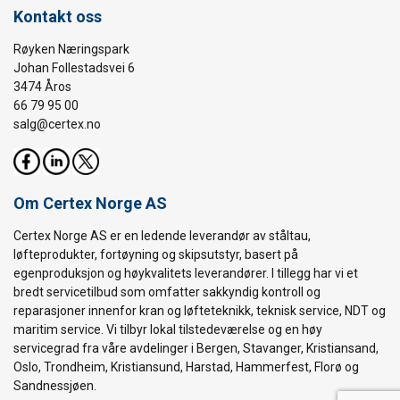
Kontakt oss
Røyken Næringspark
Johan Follestadsvei 6
3474 Åros
66 79 95 00
salg@certex.no
Om Certex Norge AS
Certex Norge AS er en ledende leverandør av ståltau,
løfteprodukter, fortøyning og skipsutstyr, basert på
egenproduksjon og høykvalitets leverandører. I tillegg har vi et
bredt servicetilbud som omfatter sakkyndig kontroll og
reparasjoner innenfor kran og løfteteknikk, teknisk service, NDT og
maritim service. Vi tilbyr lokal tilstedeværelse og en høy
servicegrad fra våre avdelinger i Bergen, Stavanger, Kristiansand,
Oslo, Trondheim, Kristiansund, Harstad, Hammerfest, Florø og
Sandnessjøen.