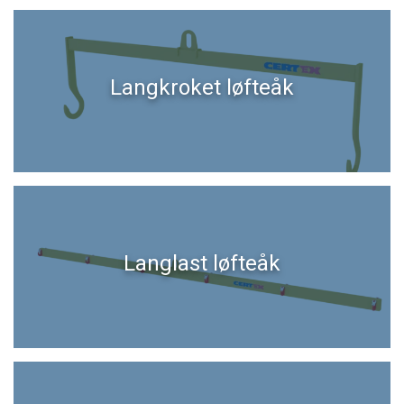
Langkroket løfteåk
Langlast løfteåk