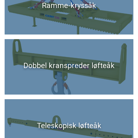
Ramme-kryssåk
DECLINE ALL
SHOW DETAILS
Cookie Policy
Dobbel kranspreder løfteåk
Teleskopisk løfteåk