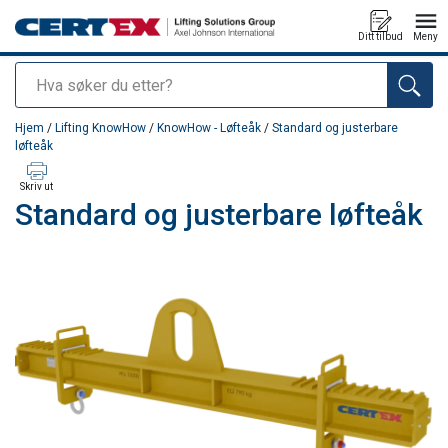
Ditt tilbud
Meny
Søk
Produkt lagt i din handlekurv
Hjem
/
Lifting KnowHow
/
KnowHow - Løfteåk
/
Standard og justerbare
løfteåk
Skriv ut
Standard og justerbare løfteåk