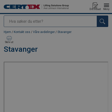
Ditt tilbud
Meny
Søk
Produkt lagt i din handlekurv
Hjem
/
Kontakt oss
/
Våre avdelinger
/
Stavanger
Skriv ut
Stavanger