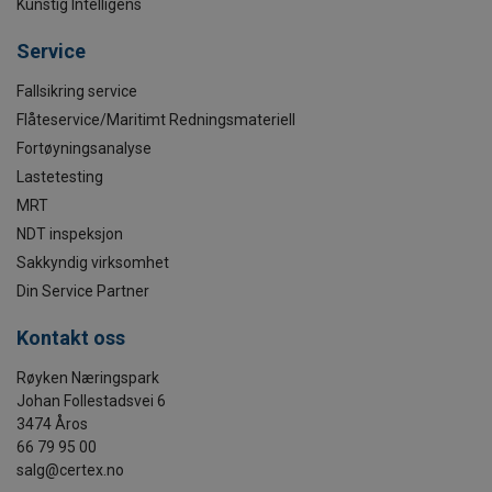
Kunstig Intelligens
Service
Fallsikring service
Flåteservice/Maritimt Redningsmateriell
Fortøyningsanalyse
Lastetesting
MRT
NDT inspeksjon
Sakkyndig virksomhet
Din Service Partner
Kontakt oss
Røyken Næringspark
Johan Follestadsvei 6
3474 Åros
66 79 95 00
salg@certex.no