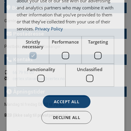
about your use of our site with our advertising
and analytics partners who may combine it with
Besøksadresse
other information that you’ve provided to them
Gamle Forusveien 25, 4031 Stavanger
or that they’ve collected from your use of their
services.
Privacy Policy
Postadresse
Strictly
Performance
Targeting
necessary
Postboks 340, 4033 Stavanger
Kontakt
Functionality
Unclassified
66 79 95 00
certex.stavanger@certex.no
Åpningstider
ACCEPT ALL
Mandag til fredag 08:00 til 16:00
B2B (ikke salg til privatpersoner)
DECLINE ALL