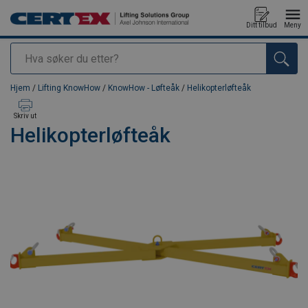
Ditt tilbud
Meny
Søk
Produkt lagt i din handlekurv
Hjem
/
Lifting KnowHow
/
KnowHow - Løfteåk
/
Helikopterløfteåk
Skriv ut
Helikopterløfteåk