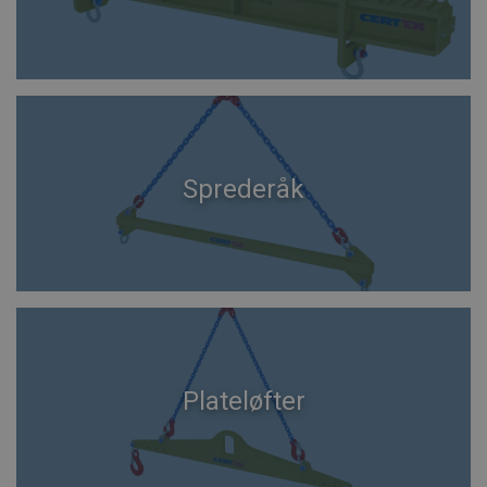
Sprederåk
Plateløfter