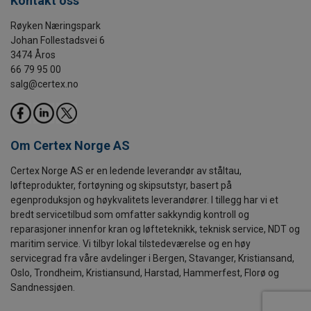
Kontakt oss
Røyken Næringspark
Johan Follestadsvei 6
3474 Åros
66 79 95 00
salg@certex.no
Om Certex Norge AS
Certex Norge AS er en ledende leverandør av ståltau,
løfteprodukter, fortøyning og skipsutstyr, basert på
egenproduksjon og høykvalitets leverandører. I tillegg har vi et
bredt servicetilbud som omfatter sakkyndig kontroll og
reparasjoner innenfor kran og løfteteknikk, teknisk service, NDT og
maritim service. Vi tilbyr lokal tilstedeværelse og en høy
servicegrad fra våre avdelinger i Bergen, Stavanger, Kristiansand,
Oslo, Trondheim, Kristiansund, Harstad, Hammerfest, Florø og
Sandnessjøen.