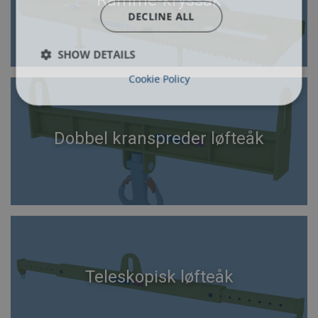
Ramme-kryssåk
DECLINE ALL
SHOW DETAILS
Cookie Policy
Dobbel kranspreder løfteåk
Teleskopisk løfteåk