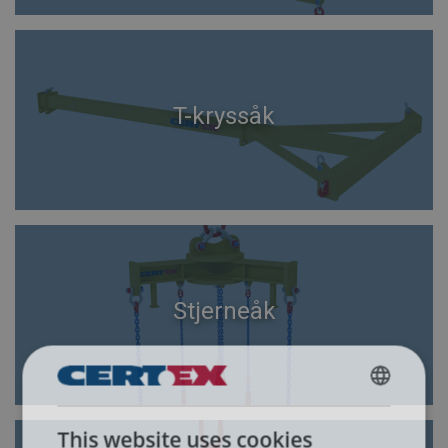
T-kryssåk
Stjerneåk
ENGLISH
This website uses cookies
ENGLISH TRANSLATION