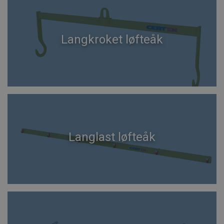
Langkroket løfteåk
Langlast løfteåk