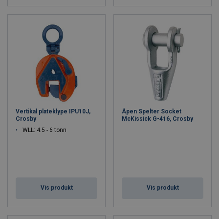
Vertikal plateklype IPU10J,
Åpen Spelter Socket
Crosby
McKissick G-416, Crosby
WLL: 4.5 - 6 tonn
Vis produkt
Vis produkt