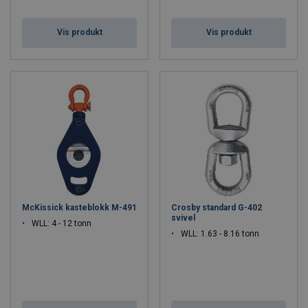
Vis produkt
Vis produkt
McKissick kasteblokk M-491
Crosby standard G-402
svivel
WLL: 4 - 12 tonn
WLL: 1.63 - 8.16 tonn