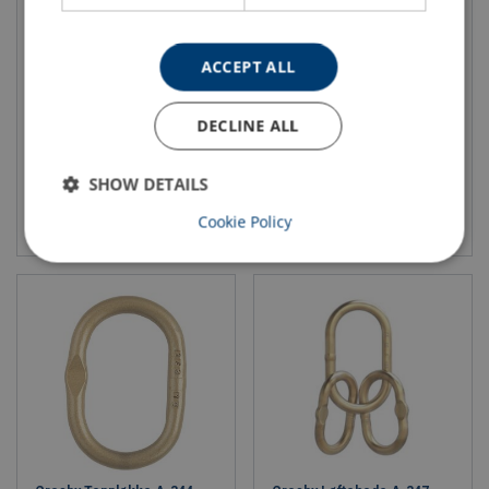
Gravemaskinskrok Crosby
Lukket Spelter Socket
BH-313, Klasse 8
McKissick G-417, Crosby
ACCEPT ALL
WLL: 1 - 10 tonn
DECLINE ALL
SHOW DETAILS
Vis produkt
Vis produkt
Cookie Policy