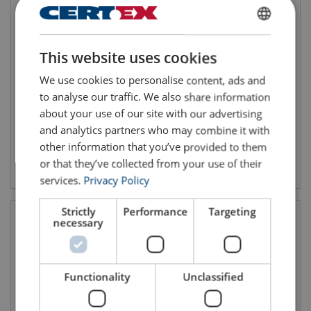
ENGLISH
Skruklemme IPSC10,
This website uses cookies
Plateklype IPBTO 10, Crosby
ENGLISH TRANSLATION
Crosby
WLL: 1.5 - 6 tonn
We use cookies to personalise content, ads and
WLL: 1.5 - 3 tonn
to analyse our traffic. We also share information
about your use of our site with our advertising
and analytics partners who may combine it with
other information that you’ve provided to them
or that they’ve collected from your use of their
Vis produkt
Vis produkt
services.
Privacy Policy
Strictly
Performance
Targeting
necessary
Functionality
Unclassified