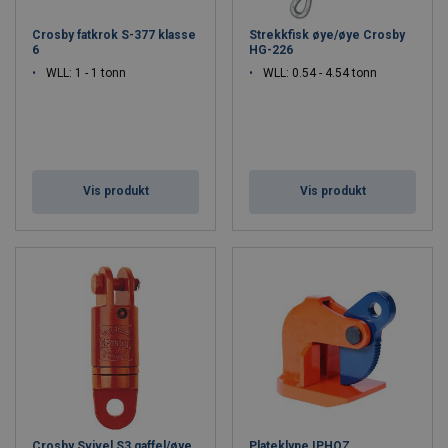
Crosby fatkrok S-377 klasse
Strekkfisk øye/øye Crosby
6
HG-226
WLL: 1 - 1 tonn
WLL: 0.54 - 4.54 tonn
Vis produkt
Vis produkt
Crosby Svivel S3 gaffel/øye
Plateklype IPHOZ