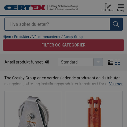
Ditt tilbud
Meny
Søk
Produkt lagt i din handlekurv
Hjem
/
Produkter
/
Våre leverandører
/
Cosby Group
FILTER OG KATEGORIER
Antall produkt funnet:
48
Standard
Cosby Group
The Crosby Group er en verdensledende produsent og distributør
av rigging-, løfte- og lastsikringsprodukter konstruert for de mest
Vis mer
krevende bruksområdene. Siden etableringen på slutten av 1800-
tallet har Crosby bygget en sterk arv av innovasjon innen smiing,
sporbarhet og sikkerhetssystemer.
Crosbys produktspekter omfatter et bredt utvalg av førsteklasses
løfteutstyr:
Blokker
Kroker