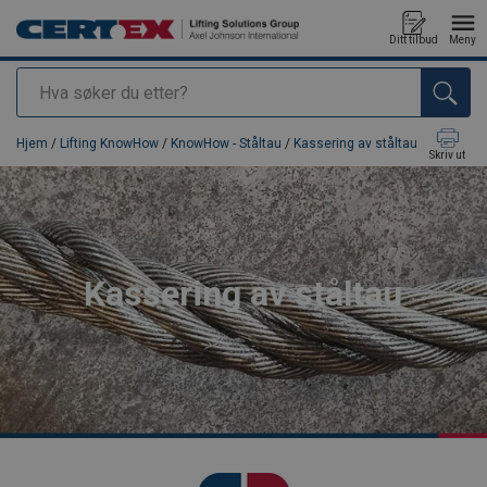
Ditt tilbud
Meny
Søk
Produkt lagt i din handlekurv
Hjem
/
Lifting KnowHow
/
KnowHow - Ståltau
/
Kassering av ståltau
Skriv ut
Kassering av ståltau