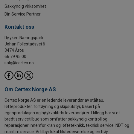
Sakkyndig virksomhet
Din Service Partner
Kontakt oss
Røyken Næringspark
Johan Follestadsvei 6
3474 Åros
66 79 95 00
salg@certex.no
Om Certex Norge AS
Certex Norge AS er en ledende leverandør av ståltau,
løfteprodukter, fortøyning og skipsutstyr, basert på
egenproduksjon og høykvalitets leverandører. I tillegg har vi et
bredt servicetilbud som omfatter sakkyndig kontroll og
reparasjoner innenfor kran og løfteteknikk, teknisk service, NDT og
maritim service. Vi tilbyr lokal tilstedeværelse og en høy