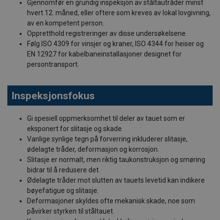
Gjennomfør en grundig inspeksjon av ståltautråder minst
hvert 12. måned, eller oftere som kreves av lokal lovgivning,
av en kompetent person.
Oppretthold registreringer av disse undersøkelsene.
Følg ISO 4309 for vinsjer og kraner, ISO 4344 for heiser og
EN 12927 for kabelbaneinstallasjoner designet for
persontransport.
Inspeksjonsfokus
Gi spesiell oppmerksomhet til deler av tauet som er
eksponert for slitasje og skade.
Vanlige synlige tegn på forverring inkluderer slitasje,
ødelagte tråder, deformasjon og korrosjon.
Slitasje er normalt, men riktig taukonstruksjon og smøring
bidrar til å redusere det.
Ødelagte tråder mot slutten av tauets levetid kan indikere
bøyefatigue og slitasje.
Deformasjoner skyldes ofte mekanisk skade, noe som
påvirker styrken til ståltauet.