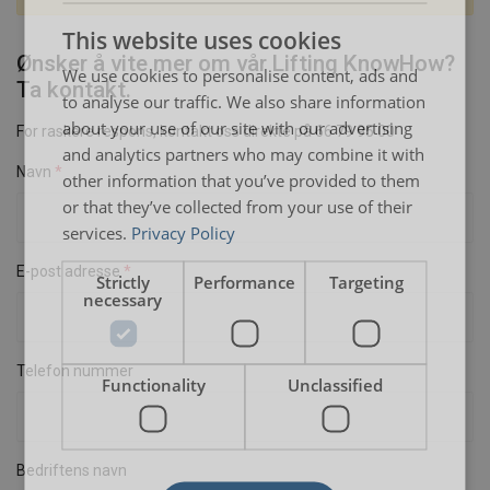
ENGLISH
This website uses cookies
ENGLISH TRANSLATION
Ønsker å vite mer om vår Lifting KnowHow?
We use cookies to personalise content, ads and
Ta kontakt.
to analyse our traffic. We also share information
about your use of our site with our advertising
For raskere respons, kontakt oss direkte på 66 79 95 00
and analytics partners who may combine it with
Navn
other information that you’ve provided to them
or that they’ve collected from your use of their
services.
Privacy Policy
E-post adresse
Strictly
Performance
Targeting
necessary
Telefon nummer
Functionality
Unclassified
Bedriftens navn