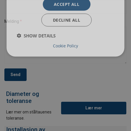
ACCEPT ALL
DECLINE ALL
Melding
SHOW DETAILS
Cookie Policy
Send
Diameter og
toleranse
Lær mer
Lær mer om ståltauenes
toleranse.
Installasjon av