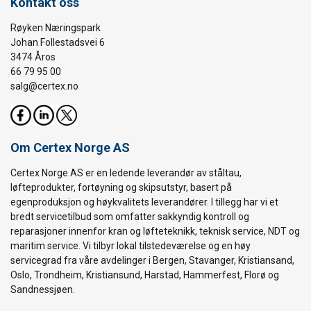
Kontakt oss
Røyken Næringspark
Johan Follestadsvei 6
3474 Åros
66 79 95 00
salg@certex.no
Om Certex Norge AS
Certex Norge AS er en ledende leverandør av ståltau,
løfteprodukter, fortøyning og skipsutstyr, basert på
egenproduksjon og høykvalitets leverandører. I tillegg har vi et
bredt servicetilbud som omfatter sakkyndig kontroll og
reparasjoner innenfor kran og løfteteknikk, teknisk service, NDT og
maritim service. Vi tilbyr lokal tilstedeværelse og en høy
servicegrad fra våre avdelinger i Bergen, Stavanger, Kristiansand,
Oslo, Trondheim, Kristiansund, Harstad, Hammerfest, Florø og
Sandnessjøen.