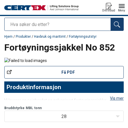
Ditt tilbud
Meny
Søk
Produkt lagt i din handlekurv
Hjem
/
Produkter
/
Havbruk og maritimt
/
Fortøyningsutstyr
Fortøyningssjakkel No 852
Få PDF
Produktinformasjon
Vis mer
Vi leverer en seigherdet og galvanisert fortøyningssjakkel i høy
kvalitet. Passer utmerket for fortøyningsløsninger i
Bruddstyrke
MBL
tonn
havbrukssektor
28
Andre opplysninger