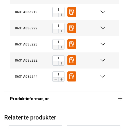
8631A085219
8631A085222
8631A085228
Materiale:
Overflate:
8631A085232
8631A085244
Relaterte produkter