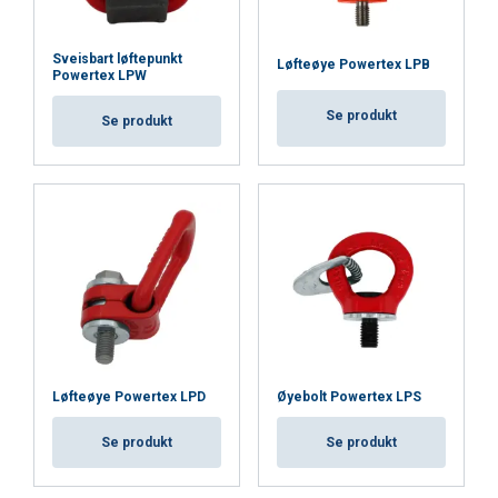
Sveisbart løftepunkt
Løfteøye Powertex LPB
Powertex LPW
Se produkt
Se produkt
ENGLISH
Løfteøye Powertex LPD
Øyebolt Powertex LPS
This website uses cookies
ENGLISH TRANSLATION
Se produkt
Se produkt
We use cookies to personalise content, ads and
to analyse our traffic. We also share information