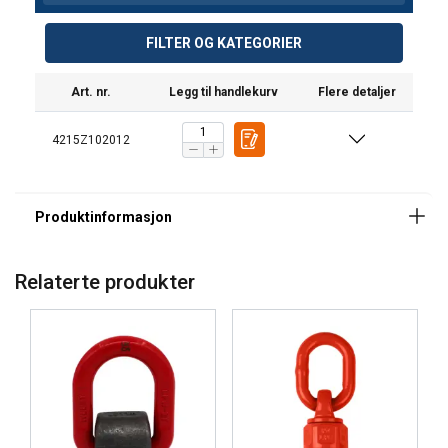
FILTER OG KATEGORIER
Prøvelast:
Merking:
Art. nr.
Legg til handlekurv
Flere detaljer
Sikkerhetsfaktor:
4215Z102012
Klasse:
Relaterte produkter