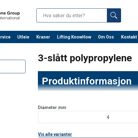
rvice
Utleie
Kraner
Lifting KnowHow
Om Oss
Kontakt
Fortsett 
3-slått polypropylene
Produktinformasjon
Polypropylen er det mest anvendelige av synte
seg praktisk talt til alle bruksområder. Materia
Diameter
mm
og alkalier. Fiberet absorberer ikke fukt og er
4
Vis alle varianter