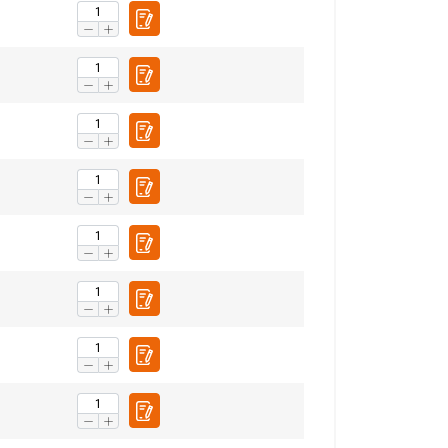
ENGLISH
ENGLISH TRANSLATION
information about
with other
eir services.
Privacy
Unclassified
ACCEPT ALL