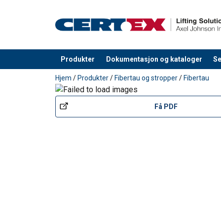
Produkter
Dokumentasjon og kataloger
Se
Produkt lagt i din handlekurv
Hjem
/
Produkter
/
Fibertau og stropper
/
Fibertau
Få PDF