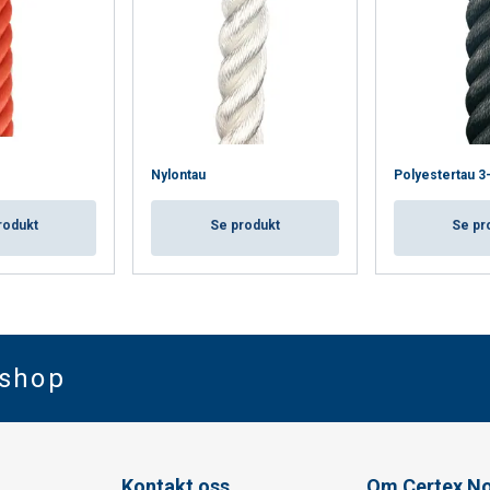
Nylontau
Polyestertau 3-
rodukt
Se produkt
Se pr
bshop
Kontakt oss
Om Certex N