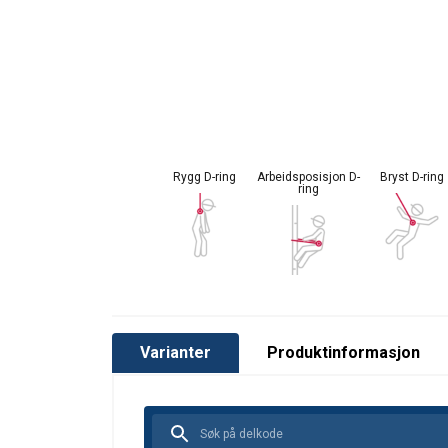
Standard:
Bemerk:
Rygg D-ring
Arbeidsposisjon D-
Bryst D-ring
ring
Varianter
Produktinformasjon