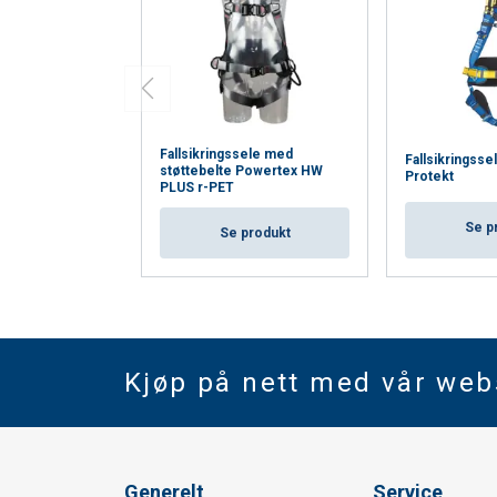
Fallsikringssele med
Fallsikringsse
støttebelte Powertex HW
Protekt
PLUS r-PET
Se p
Se produkt
Kjøp på nett med vår we
Generelt
Service