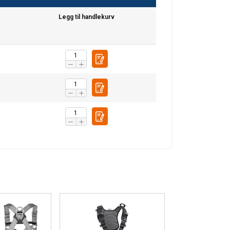
ENGLISH
Legg til handlekurv
ENGLISH TRANSLATION
information about
with other
eir services.
Privacy
Unclassified
ACCEPT ALL