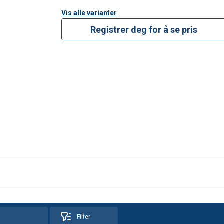
Andre opplysnin
Vis alle varianter
Registrer deg for å se pris
Filter