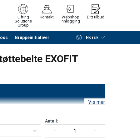
Lifting
Kontakt
Webshop
Ditt tilbud
Solutions
innlogging
Group
 oss
Gruppeinitiativer
Norsk
å søke etter produkter
Be om tilbud
tøttebelte EXOFIT
Vis mer
ulder og på hofte.
 posisjon på kroppen.
Antall:
g enkel tilpasning av sele.
.