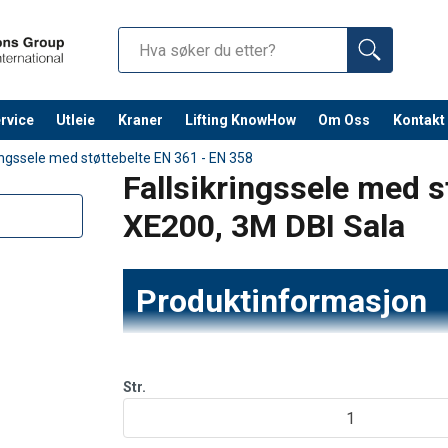
rvice
Utleie
Kraner
Lifting KnowHow
Om Oss
Kontakt
Fortsett 
ringssele med støttebelte EN 361 - EN 358
Fallsikringssele med s
XE200, 3M DBI Sala
Produktinformasjon
Lett og smidig 4-punktssele med polstring i sk
“Cross Chest Buckle”-struktur for optimalisert
Str.
Roterende torsojusterere (patentert) for rask o
1
Leveres med hurtiglås og integrert støttebelte