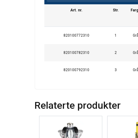
Art. nr.
Str.
Far
This website 
We use cookies to pe
your use of our site
820100772310
1
Gr
information that you
Policy
820100782310
2
Gr
Strictly necessary
820100792310
3
Gr
SHOW DETAILS
Relaterte produkter