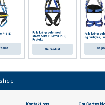
Fallsikringssele med
le P-61E,
Fallsikringssel
støttebelte P-52mX PRO,
og hurtiglås, Ik
Protekt
rodukt
Se pr
Se produkt
bshop
Kontakt oss
Om Certex N