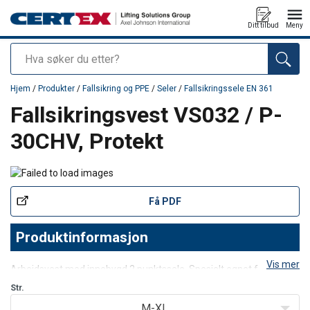
Ditt tilbud
Meny
Søk
Produkt lagt i din handlekurv
Hjem
/
Produkter
/
Fallsikring og PPE
/
Seler
/
Fallsikringssele EN 361
Fallsikringsvest VS032 / P-
30CHV, Protekt
Få PDF
Produktinformasjon
Vis mer
Arbeidsvest med innebygd 2 punktssele. Spesielt egnet for
bygnings- og telecom-arbeid
Str.
Vesten er laget av slitesterk vann- og smussavvisende polyester
M-XL