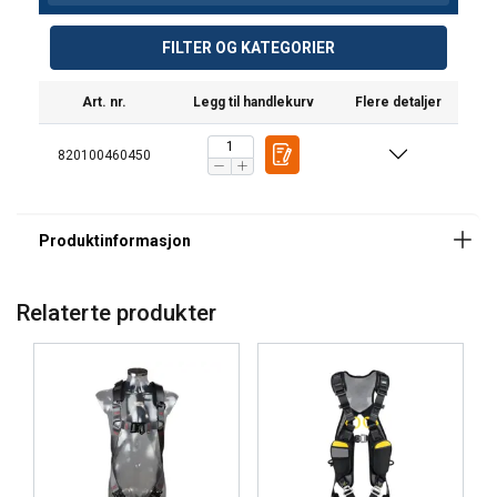
FILTER OG KATEGORIER
Art. nr.
Legg til handlekurv
Flere detaljer
Merking:
820100460450
Standard:
Bemerk:
Relaterte produkter