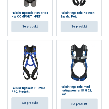
Fallsikringssele Powertex
Fallsikringssele Newton
HW COMFORT r-PET
Easyfit, Petzl
Se produkt
Se produkt
Fallsikringssele med
Fallsikringssele P-32mX
hurtigspenner IK G 21,
PRO, Protekt
ENGLISH
Ikar
This website uses cookies
ENGLISH TRANSLATION
Se produkt
Se produkt
We use cookies to personalise content, ads and