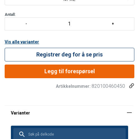
med refleks.
Justerbare skulder- og lårstropper. Leveres med hurtiglås.
Antall:
Andre opplysninger
Vis alle varianter
Registrer deg for å se pris
Legg til forespørsel
820100460450
Artikkelnummer: