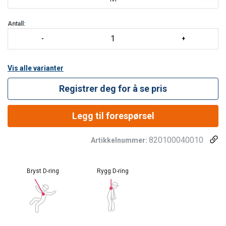
Powertex HW COMFORT er en allround sele for fallsikring. Den er
lett, komfortabel og tilbyr høyere kapasitet enn mange andre med
Antall:
140 kg brukervekt. Den er godt designet og utstyrt med myk
skulderpolstring. Selen er svært rask og enkel å ta på ved hjelp av
høy-kvalitets kl
Vis alle varianter
Registrer deg for å se pris
Legg til forespørsel
820100040010
Artikkelnummer:
Bryst D-ring
Rygg D-ring