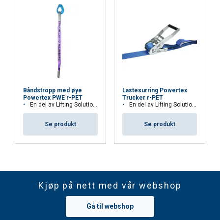
Forankring:
Rygg og bryst.
Håndvask:
Opptil 40°C med mildt
vaskemiddel.
Båndstropp med øye
Lastesurring Powertex
Powertex PWE r-PET
Trucker r-PET
En del av Lifting Solution's Group Aspire Range™
En del av Lifting Solution Group's Aspire Range™
Se produkt
Se produkt
Materiale:
Merking:
Standard:
Advarsel:
Kjøp på nett med vår webshop
Gå til webshop