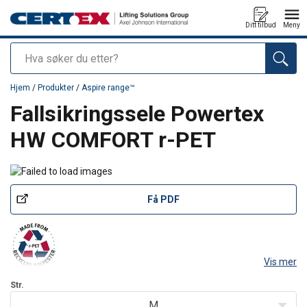
Ditt tilbud
Meny
Søk
Produkt lagt i din handlekurv
Hjem
/
Produkter
/
Aspire range™
Fallsikringssele Powertex
HW COMFORT r-PET
Få PDF
Vis mer
Produktinformasjon
Str.
M