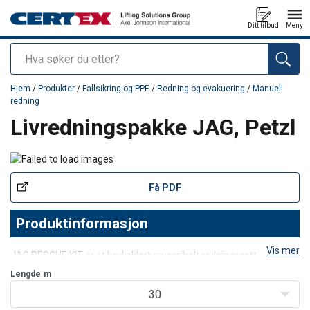
Ditt tilbud
Meny
Søk
Produkt lagt i din handlekurv
Hjem
/
Produkter
/
Fallsikring og PPE
/
Redning og evakuering
/
Manuell
redning
Livredningspakke JAG, Petzl
Få PDF
Produktinformasjon
Vis mer
JAG RESCUE KIT er et bruksklart reversibelt redningssett designet
for å enkelt hente ned og senke et offer.
Lengde
m
Produktinnhold
30