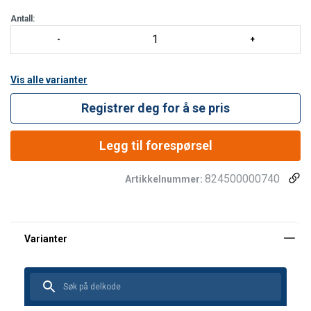
1 stk. JAG SYSTEM heisesett
Antall:
1 stk. RING OPEN portåpnet ring
1 stk. I’D EVAC nedfirer med integrert brems
1 stk. CONNEXION FIXE 150 cm forankring
Vis alle varianter
Registrer deg for å se pris
Legg til forespørsel
824500000740
Artikkelnummer: