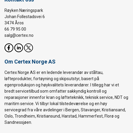
Røyken Næringspark
Johan Follestadsvei 6
3474 Åros
66 79 95 00
salg@certex.no
Om Certex Norge AS
Certex Norge AS er en ledende leverandør av ståltau,
løfteprodukter, fortøyning og skipsutstyr, basert på
egenproduksjon og høykvalitets leverandører. I tillegg har vi et
bredt servicetilbud som omfatter sakkyndig kontroll og
reparasjoner innenfor kran og løfteteknikk, teknisk service, NDT og
maritim service. Vi tilbyr lokal tilstedeværelse og en høy
servicegrad fra våre avdelinger i Bergen, Stavanger, Kristiansand,
Oslo, Trondheim, Kristiansund, Harstad, Hammerfest, Florø og
Sandnessjøen.