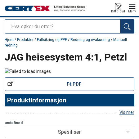
Ditt tilbud
Meny
Søk
Produkt lagt i din handlekurv
Hjem
/
Produkter
/
Fallsikring og PPE
/
Redning og evakuering
/
Manuell
redning
JAG heisesystem 4:1, Petzl
Få PDF
Produktinformasjon
Vis mer
JAG SYSTEM-transportsett gir mulighet for opphenting for ofre,
takket være dens 4:1 mekaniske fordel og utmerket effektivitet
undefined
(skiver med forseglede kulelager).
Spesifiser
Det kollapsede settet er svært kompakt, slik at det kan brukes selv