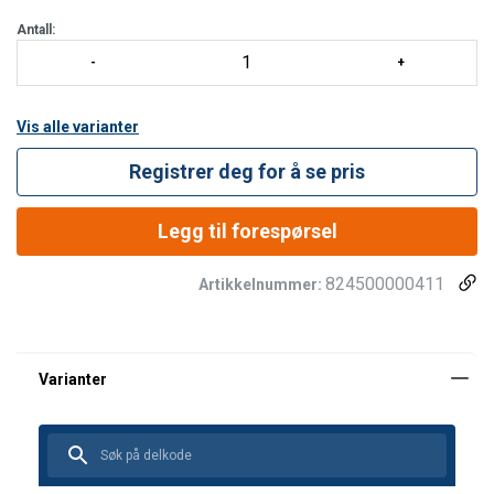
når avstanden til ankeret er veldig kort.
JAG
Antall:
Vis alle varianter
Registrer deg for å se pris
Legg til forespørsel
824500000411
Artikkelnummer: