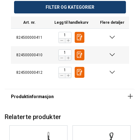
FILTER OG KATEGORIER
Art. nr.
Legg til handlekurv
Flere detaljer
824500000411
824500000410
824500000412
Tilgjengelige lengder
1, 2 og 5 meter.
Relaterte produkter
Materiale:
Merking:
ENGLISH
This website uses cookies
ENGLISH TRANSLATION
Standard: