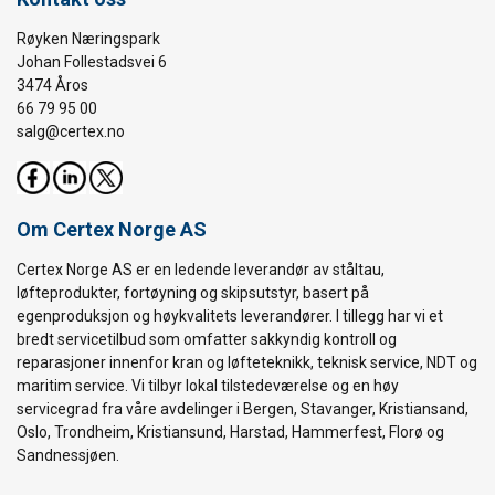
Røyken Næringspark
Johan Follestadsvei 6
3474 Åros
66 79 95 00
salg@certex.no
Om Certex Norge AS
Certex Norge AS er en ledende leverandør av ståltau,
løfteprodukter, fortøyning og skipsutstyr, basert på
egenproduksjon og høykvalitets leverandører. I tillegg har vi et
bredt servicetilbud som omfatter sakkyndig kontroll og
reparasjoner innenfor kran og løfteteknikk, teknisk service, NDT og
maritim service. Vi tilbyr lokal tilstedeværelse og en høy
servicegrad fra våre avdelinger i Bergen, Stavanger, Kristiansand,
Oslo, Trondheim, Kristiansund, Harstad, Hammerfest, Florø og
Sandnessjøen.