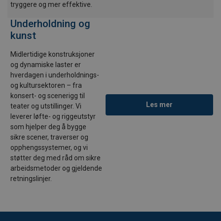
tryggere og mer effektive.
Underholdning og
kunst
Midlertidige konstruksjoner
og dynamiske laster er
hverdagen i underholdnings-
og kultursektoren – fra
konsert- og scenerigg til
Les mer
teater og utstillinger. Vi
leverer løfte- og riggeutstyr
som hjelper deg å bygge
sikre scener, traverser og
opphengssystemer, og vi
støtter deg med råd om sikre
arbeidsmetoder og gjeldende
retningslinjer.