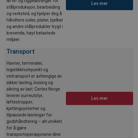
løfte- og riggeløsninger for
Les mer
stålproduksjon, bearbeiding
og verksted, og hjelper deg å
håndtere coiler, plater, bjelker
og andre stålprodukter trygt i
krevende, høyt belastede
miljøer.
Transport
Havner, terminaler,
logistikknutepunkt og
veitransport er avhengige av
sikker lasting, lossing og
sikring av last. Certex Norge
leverer surreutstyr,
Les mer
løftestropper,
kjettingsystemer og
tilpassede løsninger for
godshåndtering – alt utviklet
for å gjøre
transportoperasjonene dine