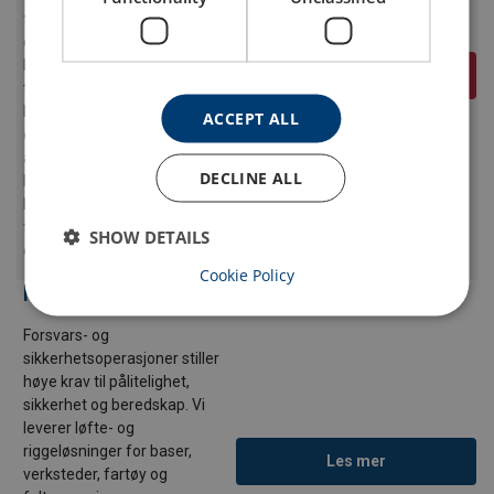
fornybarsektoren står
energibransjen overfor
komplekse løfte- og
Les mer
tilgangsutfordringer. Vi
leverer løfteutstyr, fallsikring
ACCEPT ALL
og prosjekterte løsninger for
arbeid i høyden og
DECLINE ALL
håndtering av tunge
komponenter – blant annet
for vind, vannkraft og andre
SHOW DETAILS
energianlegg i Norge.
Cookie Policy
Forsvar
Forsvars- og
sikkerhetsoperasjoner stiller
høye krav til pålitelighet,
sikkerhet og beredskap. Vi
leverer løfte- og
riggeløsninger for baser,
Les mer
verksteder, fartøy og