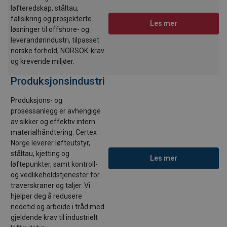
løfteredskap, ståltau,
fallsikring og prosjekterte
Les mer
løsninger til offshore- og
leverandørindustri, tilpasset
norske forhold, NORSOK-krav
og krevende miljøer.
Produksjonsindustri
Produksjons- og
prosessanlegg er avhengige
av sikker og effektiv intern
materialhåndtering. Certex
Norge leverer løfteutstyr,
ståltau, kjetting og
Les mer
løftepunkter, samt kontroll-
og vedlikeholdstjenester for
traverskraner og taljer. Vi
hjelper deg å redusere
nedetid og arbeide i tråd med
gjeldende krav til industrielt