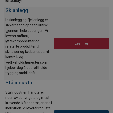
løfteutstyr.
Skianlegg
I skianlegg og fjellanlegg er
sikkerhet og oppetid kritisk
gjennom hele sesongen. Vi
leverer ståltau,
løftekomponenter og
Les mer
relaterte produkter til
skiheiser og taubaner, samt
kontroll- og
vedlikeholdstjenester som
hjelper deg å opprettholde
trygg og stabil drift.
Stålindustri
Stålindustrien håndterer
noen av de tyngste og mest
krevende løfteoperasjonene i
industrien. Vi leverer robuste