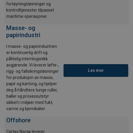
fortøyningsløsninger og
kontrolltjenester tilpasset
maritime operasjoner.
Masse- og
papirindustri
I masse- og papirindustrien
er kontinuerlig drift og
pålitelig internlogistikk
avgjørende. Vi leverer løfte-,
Les mer
rigg- og fallsikringsløsninger
for produksjon av masse,
papir og kartong, og hjelper
deg å håndtere tunge ruller,
baller og prosessutstyr
sikkert i miljøer med fukt,
varme og kjemikalier.
Offshore
Certex Norge leverer