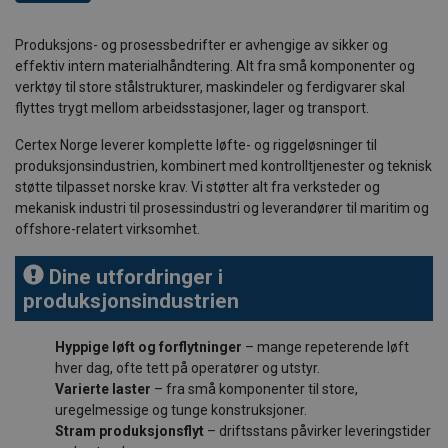
Produksjons- og prosessbedrifter er avhengige av sikker og
effektiv intern materialhåndtering. Alt fra små komponenter og
verktøy til store stålstrukturer, maskindeler og ferdigvarer skal
flyttes trygt mellom arbeidsstasjoner, lager og transport.
Certex Norge leverer komplette løfte- og riggeløsninger til
produksjonsindustrien, kombinert med kontrolltjenester og teknisk
støtte tilpasset norske krav. Vi støtter alt fra verksteder og
mekanisk industri til prosessindustri og leverandører til maritim og
offshore-relatert virksomhet.
Dine utfordringer i
produksjonsindustrien
Hyppige løft og forflytninger
– mange repeterende løft
hver dag, ofte tett på operatører og utstyr.
Varierte laster
– fra små komponenter til store,
uregelmessige og tunge konstruksjoner.
Stram produksjonsflyt
– driftsstans påvirker leveringstider