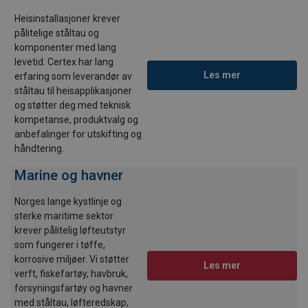
Heisinstallasjoner krever
pålitelige ståltau og
komponenter med lang
levetid. Certex har lang
Les mer
erfaring som leverandør av
ståltau til heisapplikasjoner
og støtter deg med teknisk
kompetanse, produktvalg og
anbefalinger for utskifting og
håndtering.
Marine og havner
Norges lange kystlinje og
sterke maritime sektor
krever pålitelig løfteutstyr
som fungerer i tøffe,
korrosive miljøer. Vi støtter
Les mer
verft, fiskefartøy, havbruk,
forsyningsfartøy og havner
med ståltau, løfteredskap,