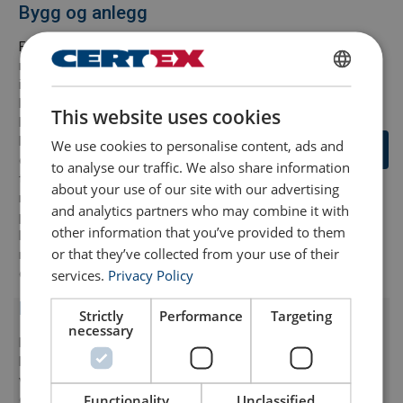
Bygg og anlegg
Fra boligprosjekter og
næringsbygg til store
infrastrukturprosjekter som
ENGLISH
broer og tunneler leverer vi
This website uses cookies
ENGLISH TRANSLATION
komplette løfteløsninger for
bygg og anlegg. Vi hjelper
We use cookies to personalise content, ads and
Les mer
deg med alt fra løfteredskap
to analyse our traffic. We also share information
til tårnkraner og
about your use of our site with our advertising
materialhåndtering til
and analytics partners who may combine it with
personlig fallsikring på
other information that you’ve provided to them
byggeplassen – alltid i tråd
or that they’ve collected from your use of their
med norske lover, forskrifter
services.
Privacy Policy
og standarder.
Energi
Strictly
Performance
Targeting
necessary
Fra tradisjonell
kraftproduksjon og
vedlikehold av strømnett til
Functionality
Unclassified
den raskt voksende