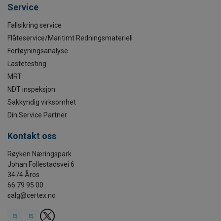
Service
Fallsikring service
Flåteservice/Maritimt Redningsmateriell
Fortøyningsanalyse
Lastetesting
MRT
NDT inspeksjon
Sakkyndig virksomhet
Din Service Partner
Kontakt oss
Røyken Næringspark
Johan Follestadsvei 6
3474 Åros
66 79 95 00
salg@certex.no