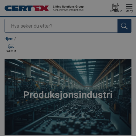
Ditt tilbud
Meny
Søk
Produkt lagt i din handlekurv
Hjem
/
Skriv ut
Produksjonsindustri