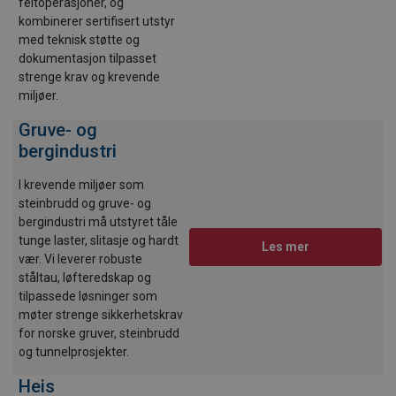
feltoperasjoner, og
kombinerer sertifisert utstyr
med teknisk støtte og
dokumentasjon tilpasset
strenge krav og krevende
miljøer.
Gruve- og
bergindustri
I krevende miljøer som
steinbrudd og gruve- og
bergindustri må utstyret tåle
tunge laster, slitasje og hardt
Les mer
vær. Vi leverer robuste
ståltau, løfteredskap og
tilpassede løsninger som
møter strenge sikkerhetskrav
for norske gruver, steinbrudd
og tunnelprosjekter.
Heis