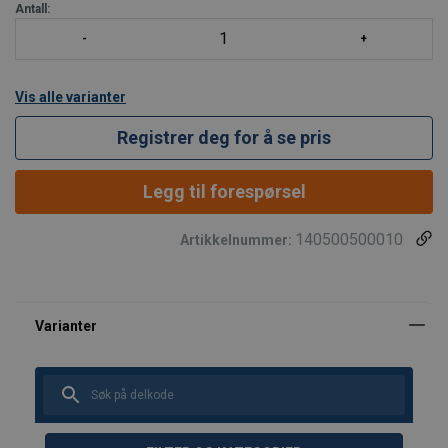
bruksområde innen produksjon, landbruk og brokonstruksjon.
Antall:
Profilen på kl
Vis alle varianter
Registrer deg for å se pris
Legg til forespørsel
140500500010
Artikkelnummer: