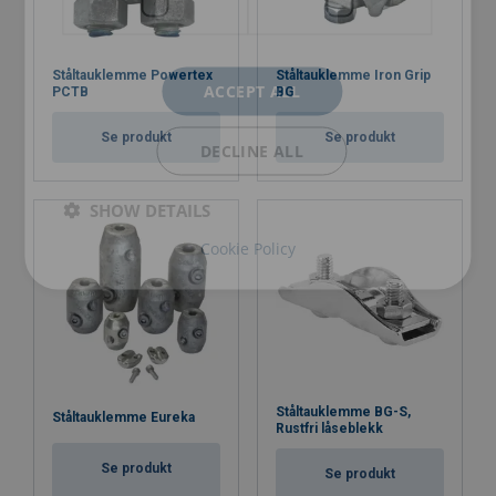
Ståltauklemme Powertex
Ståltauklemme Iron Grip
ACCEPT ALL
PCTB
BG
Se produkt
Se produkt
DECLINE ALL
SHOW DETAILS
Cookie Policy
Ståltauklemme BG-S,
Ståltauklemme Eureka
Rustfri låseblekk
Se produkt
Se produkt