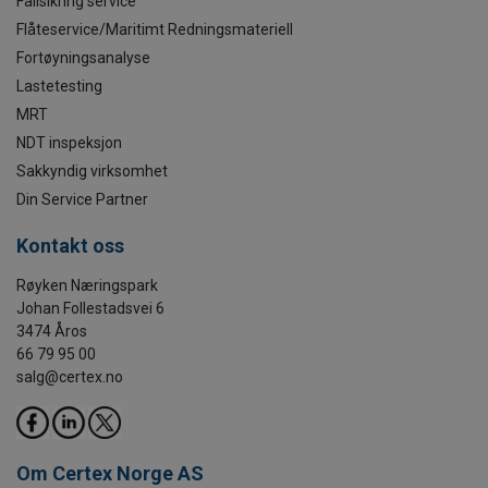
Fallsikring service
Flåteservice/Maritimt Redningsmateriell
Fortøyningsanalyse
Lastetesting
MRT
NDT inspeksjon
Sakkyndig virksomhet
Din Service Partner
Kontakt oss
Røyken Næringspark
Johan Follestadsvei 6
3474 Åros
66 79 95 00
salg@certex.no
Om Certex Norge AS