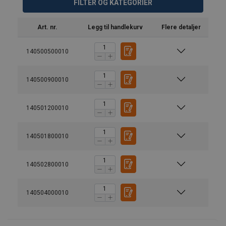
FILTER OG KATEGORIER
Art. nr.
Legg til handlekurv
Flere detaljer
140500500010
140500900010
140501200010
Dokumenter
-Froskekjeft CBR 07-007.pdf
140501800010
140502800010
140504000010
Universell bruk: lange, parallelle spennkjever laget av herdet
høykvalitetsstål