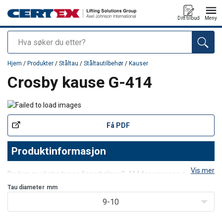
Ditt tilbud
Meny
Søk
Produkt lagt i din handlekurv
Hjem
/
Produkter
/
Ståltau
/
Ståltautilbehør
/
Kauser
Crosby kause G-414
Få PDF
Produktinformasjon
Vis mer
Bruken av ekstra tunge fingerbølger G-414 for wirerope-slyngene
dine sikrer en større beskyttelse mot slitasje på trådtauet og
Tau diameter
mm
deformasjon av trådtauet.
9-10