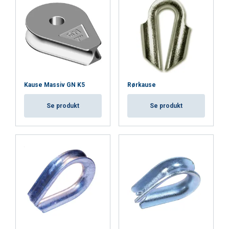
Functionality
Unclassified
ACCEPT ALL
Kause Massiv GN K5
Rørkause
DECLINE ALL
Se produkt
Se produkt
SHOW DETAILS
Cookie Policy