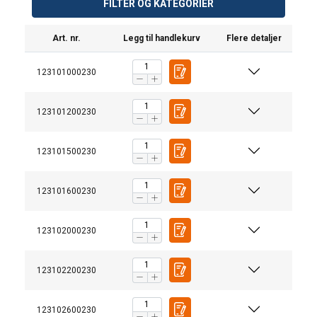
FILTER OG KATEGORIER
Art. nr.
Legg til handlekurv
Flere detaljer
123101000230
123101200230
123101500230
123101600230
123102000230
123102200230
123102600230