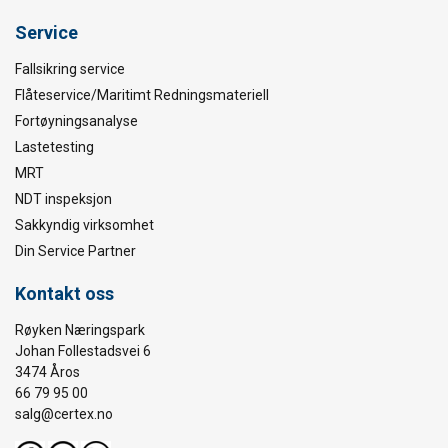
Service
Fallsikring service
Flåteservice/Maritimt Redningsmateriell
Fortøyningsanalyse
Lastetesting
MRT
NDT inspeksjon
Sakkyndig virksomhet
Din Service Partner
Kontakt oss
Røyken Næringspark
Johan Follestadsvei 6
3474 Åros
66 79 95 00
salg@certex.no