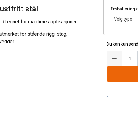
stfritt stål
Emballerings
Velg type
dt egnet for maritime applikasjoner.
 utmerket for stående rigg, stag,
vegger.
Du kan kun send
gså leveres med ståltauet.