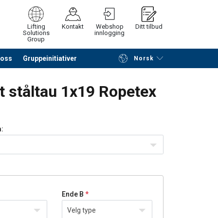
Lifting
Kontakt
Webshop
Ditt tilbud
Solutions
innlogging
Group
 oss
Gruppeinitiativer
Norsk
å søke etter produkter
Be om tilbud
tt ståltau 1x19 Ropetex
:
Ende B
Velg type