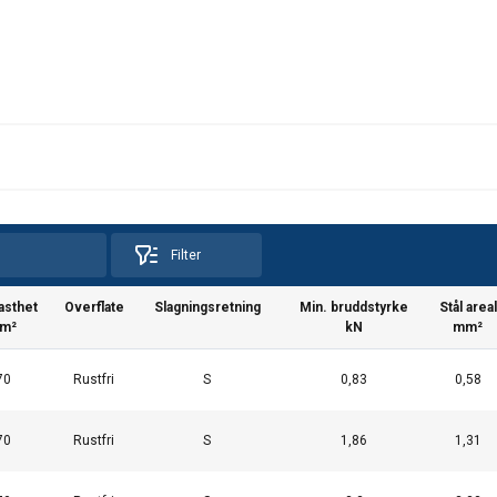
Filter
asthet
Overflate
Slagningsretning
Min. bruddstyrke
Stål areal
m²
kN
mm²
70
Rustfri
S
0,83
0,58
uses cookies
70
Rustfri
S
1,86
1,31
rsonalise content, ads and to analyse our traffic. We also share 
 with our advertising and analytics partners who may combine it 