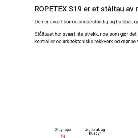
ROPETEX S19 er et ståltau av ru
Den er svært korrosjonsbestandig og holdbar, go
Ståltauet har svært lite strekk, noe som gjør det
kontroller og arkitektoniske rekkverk og grønne 
Pressede endeterminaler som endefester kan o
Andre opplysninger
Merking:
I henhold til standard
Standard:
EN 12385-10
Utenom material
Fyllningsfaktor:
0,74
Stay rope
Jordbruk og
husdyr