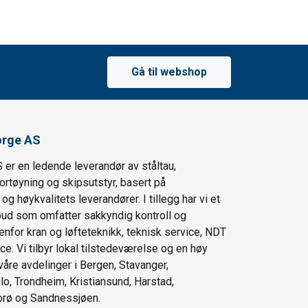
Gå til webshop
orge AS
 er en ledende leverandør av ståltau,
fortøyning og skipsutstyr, basert på
g høykvalitets leverandører. I tillegg har vi et
lbud som omfatter sakkyndig kontroll og
enfor kran og løfteteknikk, teknisk service, NDT
ce. Vi tilbyr lokal tilstedeværelse og en høy
våre avdelinger i Bergen, Stavanger,
lo, Trondheim, Kristiansund, Harstad,
orø og Sandnessjøen.