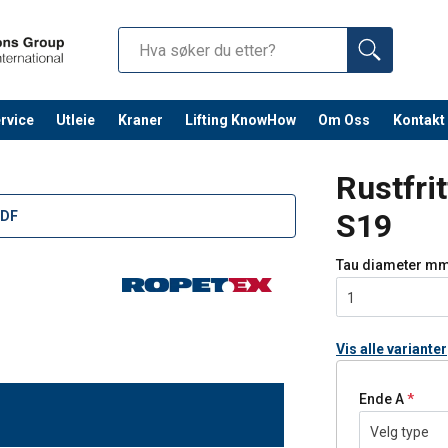
rvice
Utleie
Kraner
Lifting KnowHow
Om Oss
Kontakt
Fortsett 
Rustfri
S19
PDF
Tau diameter
mm
1
Vis alle varianter
Ende A
Velg type