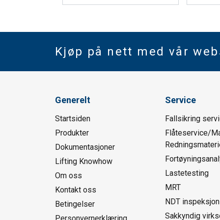
Kjøp på nett med vår we
Generelt
Service
Startsiden
Fallsikring serv
Produkter
Flåteservice/Ma
Redningsmaterie
Dokumentasjoner
Fortøyningsana
Lifting Knowhow
Lastetesting
Om oss
MRT
Kontakt oss
NDT inspeksjon
Betingelser
Sakkyndig virk
Personvernerklæring