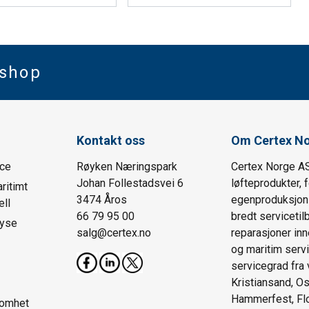
bshop
Kontakt oss
Om Certex N
ice
Røyken Næringspark
Certex Norge AS
Johan Follestadsvei 6
løfteprodukter, 
ritimt
3474 Åros
egenproduksjon o
ll
66 79 95 00
bredt serviceti
lyse
salg@certex.no
reparasjoner inn
og maritim servi
servicegrad fra 
Kristiansand, Os
Hammerfest, Fl
somhet