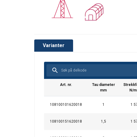
Varianter
Art. nr.
Tau diameter
Strekkf
mm
N/m
108100101620018
1
1 5
This website 
108100151620018
1,5
1 5
We use cookies to pe
your use of our site