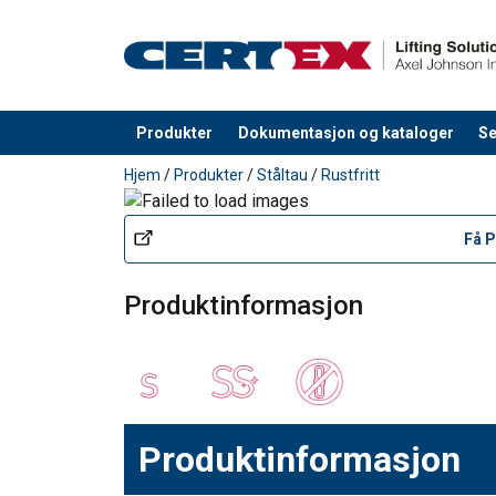
Produkter
Dokumentasjon og kataloger
Se
Produkt lagt i din handlekurv
Hjem
/
Produkter
/
Ståltau
/
Rustfritt
Få 
Produktinformasjon
Produktinformasjon