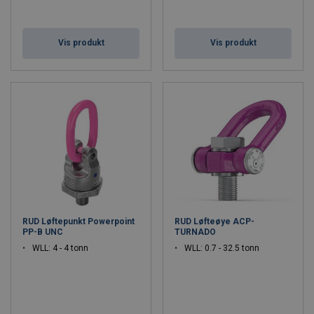
Vis produkt
Vis produkt
RUD Løftepunkt Powerpoint
RUD Løfteøye ACP-
PP-B UNC
TURNADO
WLL: 4 - 4 tonn
WLL: 0.7 - 32.5 tonn