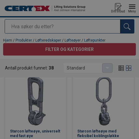
Ditt tilbud
Meny
Søk
Produkt lagt i din handlekurv
Hjem
/
Produkter
/
Løfteredskaper
/
Løfteøyer
/
Løftepunkter
FILTER OG KATEGORIER
Løftepunkter
Antall produkt funnet:
38
Standard
Starcon løfteøye, universelt
Starcon løfteøye med
med fast øye
fleksibel koblingsløkke