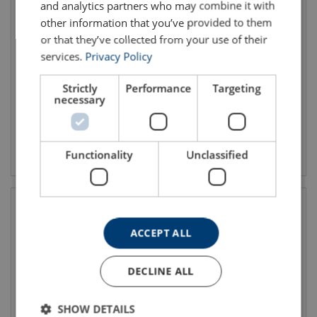
and analytics partners who may combine it with
other information that you’ve provided to them
or that they’ve collected from your use of their
Spesielle Codipro løfteøyer
RUD Løfteøye VLBG PLUS
og løftemuttere
services.
Privacy Policy
WLL: 0.63 - 6.7 tonn
Strictly
Performance
Targeting
necessary
Vis produkt
Vis produkt
Functionality
Unclassified
ACCEPT ALL
DECLINE ALL
SHOW DETAILS