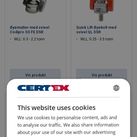
Øyemutter med svivel
Quick Lift Øyebolt med
Codipro SS FE DSR
svivel QL DSR
WLL: 0.3 - 2.2 tonn
WLL: 0.25 - 3.5 tonn
Vis produkt
Vis produkt
ENGLISH
This website uses cookies
ENGLISH TRANSLATION
We use cookies to personalise content, ads and
to analyse our traffic. We also share information
about your use of our site with our advertising