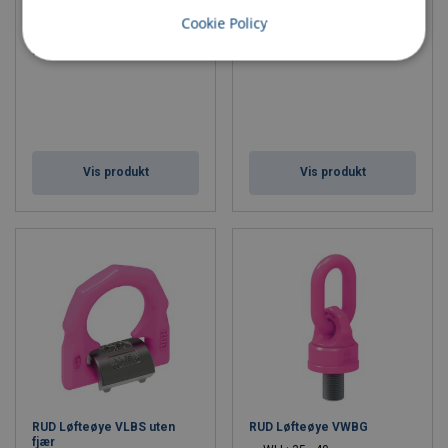
RUD Løfteøye VLBG-Plus
RUD Løftebøyle VLBG-Z UNC
Cookie Policy
langbolt
med variabel lengde
WLL: 8 - 20 tonn
WLL: 1 - 5 tonn
Vis produkt
Vis produkt
RUD Løfteøye VLBS uten
RUD Løfteøye VWBG
fjær