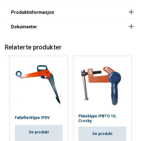
vIP10H
For bruk med materialer med overflatehardhet opptil
472HV10 (450 HB)
Tilgjengelig i kapasiteter fra 0,5 til 30 metriske tonn.
Relaterte produkter
Høyere arbeidslaster (WLL) er tilgjengelige på forespørsel.
Bredt utvalg av kjeveåpninger: 0 til 155 mm.
Sveiset legeringsstålkropp for styrke og kompakt størrelse.
Smidde legeringskomponenter der det er nødvendig.
Individuelt testet til 2 ganger arbeidsbelastningsgrensen (WLL)
med sertifisering.
Brukermanual og testsertifikat følger med hver klemme.
Plateklype IPBTO 10,
Fatløfterklype IPDV
Crosby
Fullt 180° rotasjonsområde for håndtering, vending eller flytting
Se produkt
av materiale.
Se produkt