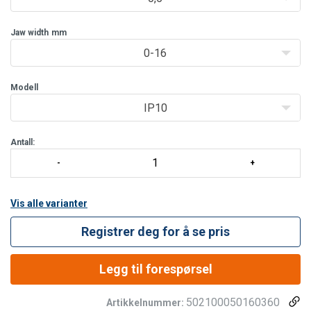
behov. Vanligvis brukt som et enkelt løftepunkt, eller sammen
med
Jaw width
mm
0-16
Modell
IP10
Antall:
Vis alle varianter
Registrer deg for å se pris
Legg til forespørsel
502100050160360
Artikkelnummer: