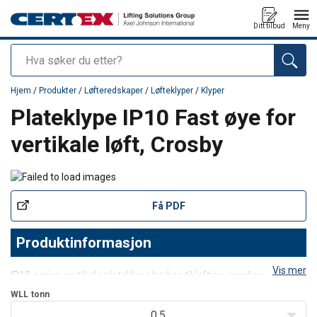
Ditt tilbud
Meny
Søk
Produkt lagt i din handlekurv
Hjem
/
Produkter
/
Løfteredskaper
/
Løfteklyper
/
Klyper
Plateklype IP10 Fast øye for
vertikale løft, Crosby
Få PDF
Produktinformasjon
Vis mer
IP10-serien vertikale plateklype brukes til løfting, vending, flytting
eller vertikal transport av plater, plater eller konstruksjoner fra
WLL
tonn
horisontal til vertikal posisjon og tilbake til horisontal (180°) etter
0,5