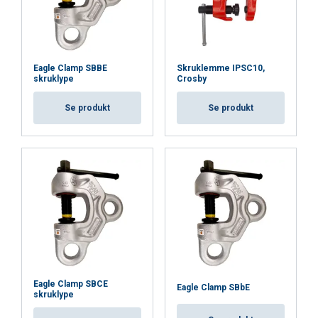
ACCEPT ALL
Eagle Clamp SBBE
Skruklemme IPSC10,
skruklype
Crosby
DECLINE ALL
Se produkt
Se produkt
SHOW DETAILS
Cookie Policy
Eagle Clamp SBCE
Eagle Clamp SBbE
skruklype