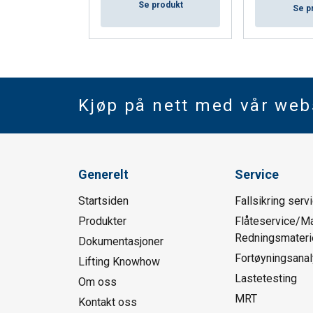
Se produkt
Se p
Kjøp på nett med vår we
Generelt
Service
Startsiden
Fallsikring serv
Produkter
Flåteservice/Ma
Redningsmaterie
Dokumentasjoner
Fortøyningsana
Lifting Knowhow
Lastetesting
Om oss
MRT
Kontakt oss