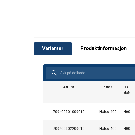
Sikkerhetsfaktor:
Stropp min. 3:1
Jekke og kroker min. 2:1
Merking:
Standard:
Varianter
Produktinformasjon
Art. nr.
Kode
LC
daN
700400501000010
Hobby 400
400
700400502200010
Hobby 400
400