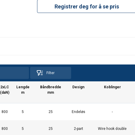
Registrer deg for å se pris
Filter
2xLC
Lengde
Båndbredde
Design
Koblinger
(daN)
m
mm
800
5
25
Endeløs
-
800
5
25
2-part
Wire hook double