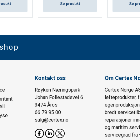
rodukt
Se produkt
Se pr
bshop
Kontakt oss
Om Certex N
ice
Røyken Næringspark
Certex Norge AS
Johan Follestadsvei 6
løfteprodukter, 
ritimt
3474 Åros
egenproduksjon o
ll
66 79 95 00
bredt serviceti
lyse
salg@certex.no
reparasjoner inn
og maritim servi
servicegrad fra 