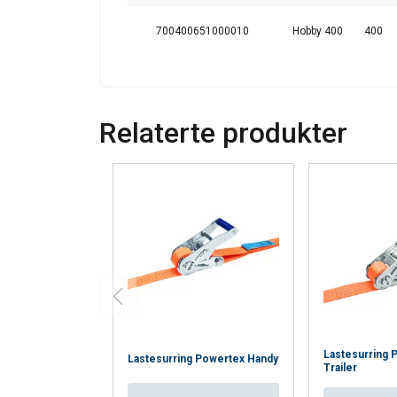
700400651000010
Hobby 400
400
Relaterte produkter
Lastesurring 
Lastesurring Powertex Handy
Trailer