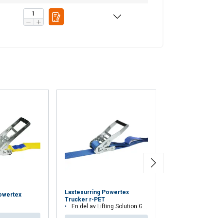
Lastesurring Powertex
Hurtigsurring P
owertex
Trucker r-PET
Displaybox
En del av Lifting Solution Group's Aspire Range™
25 mm / LC 1