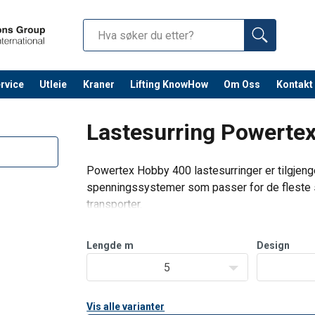
rvice
Utleie
Kraner
Lifting KnowHow
Om Oss
Kontakt
Fortsett 
År/måned-kalender trykt på eti
Lastesurring Powerte
eller hulles
Alle stroppene har en hvit etike
Powertex Hobby 400 lastesurringer er tilgjeng
ifikasjonsmerker
bruksanvisningspiktogram
spenningssystemer som passer for de fleste s
apasitet for ulike
Hver stropp er merket med en QR
transporter.
Fleksible og slitesterke lastesurringer laget 
Cr6-fri galvanisering – bedre fo
kroker.
sikker registrering av utstyr
Lengde
m
Design
Egnet for takstativer, til
Hobby kan leveres med andre le
5
Vis alle varianter