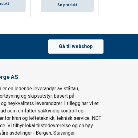
odukt
Se produkt
Se pro
Gå til webshop
orge AS
 er en ledende leverandør av ståltau,
fortøyning og skipsutstyr, basert på
g høykvalitets leverandører. I tillegg har vi et
lbud som omfatter sakkyndig kontroll og
enfor kran og løfteteknikk, teknisk service, NDT
ce. Vi tilbyr lokal tilstedeværelse og en høy
våre avdelinger i Bergen, Stavanger,