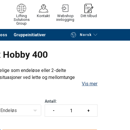
Lifting
Kontakt
Webshop
Ditt tilbud
Solutions
innlogging
Group
 oss
Gruppeinitiativer
Norsk
å søke etter produkter
Be om tilbud
ketten der neste inspeksjonsdato kan markeres
x Hobby 400
tt med viktige advarselsinstruksjoner og
elige som endeløse eller 2-delte
ituasjoner ved lette og mellomtunge
-kode for tilgang til full brukermanual
Vis mer
av høystyrke polyestertråd og stålspenner og
r helse og miljø
Antall:
ngder og andre endefester på forespørsel.
Endeløs