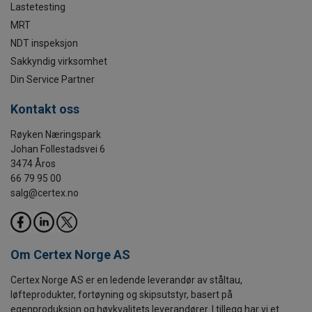
Lastetesting
MRT
NDT inspeksjon
Sakkyndig virksomhet
Din Service Partner
Kontakt oss
Røyken Næringspark
Johan Follestadsvei 6
3474 Åros
66 79 95 00
salg@certex.no
Om Certex Norge AS
Certex Norge AS er en ledende leverandør av ståltau,
løfteprodukter, fortøyning og skipsutstyr, basert på
egenproduksjon og høykvalitets leverandører. I tillegg har vi et