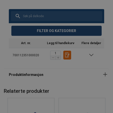
Rød
1 mtr
FILTER OG KATEGORIER
Oransje
2 mtr
Blå
3 mtr
Art. nr.
Legg til handlekurv
Flere detaljer
Svart
5 mtr
700112351000020
Materiale:
Merking:
Relaterte produkter
Arbeidstemperatur:
Standard:
Bemerk: