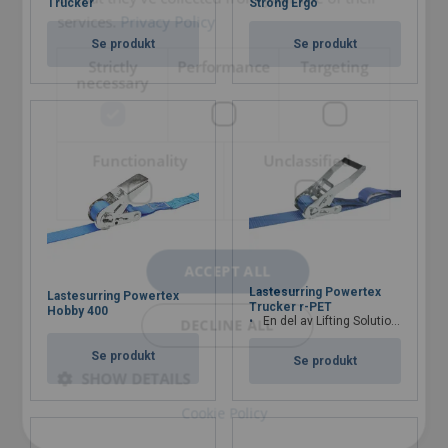
Trucker
Strong Ergo
services.
Privacy Policy
Se produkt
Se produkt
Strictly
Performance
Targeting
necessary
Functionality
Unclassified
ACCEPT ALL
Lastesurring Powertex
Lastesurring Powertex
Trucker r-PET
Hobby 400
En del av Lifting Solution Group's Aspire Range™
DECLINE ALL
Se produkt
Se produkt
SHOW DETAILS
Cookie Policy