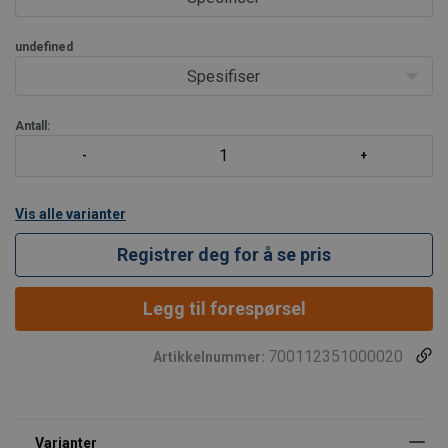
Rød
1 mtr
Oransje
2 mtr
undefined
Blå
3 mtr
Svart
5 mtr
Spesifiser
Antall:
Andre opp
Vis alle varianter
Registrer deg for å se pris
Legg til forespørsel
700112351000020
Artikkelnummer: