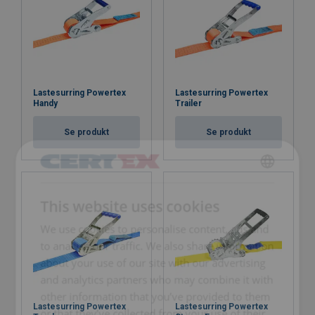
Lastesurring Powertex
Lastesurring Powertex
Handy
Trailer
Se produkt
Se produkt
ENGLISH
This website uses cookies
ENGLISH TRANSLATION
We use cookies to personalise content, ads and
to analyse our traffic. We also share information
about your use of our site with our advertising
and analytics partners who may combine it with
other information that you’ve provided to them
Lastesurring Powertex
Lastesurring Powertex
or that they’ve collected from your use of their