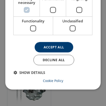
necessary
Functionality
Unclassified
Superclamp GBT
Løpekatt Vital SP/AP
ACCEPT ALL
Se produkt
Se produkt
DECLINE ALL
SHOW DETAILS
Cookie Policy