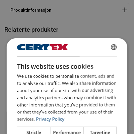
Standard:
Merking:
Sikkerhetsfaktor:
Relaterte produkter
ENGLISH
This website uses cookies
ENGLISH TRANSLATION
We use cookies to personalise content, ads and
to analyse our traffic. We also share information
about your use of our site with our advertising
Løpekatt Powertex PPT-
Kjettingdrevet løpekatt
and analytics partners who may combine it with
S2
Powertex PGT-S2
other information that you’ve provided to them
or that they’ve collected from your use of their
Se produkt
Se produkt
services.
Privacy Policy
Strictly
Performance
Targeting