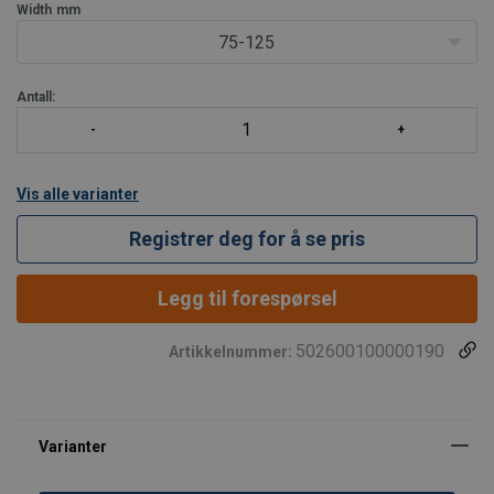
overflate på rullebanen. Alle hjulene er montert med støvtette
Width
mm
kulelager for v
75-125
Antall:
Vis alle varianter
Registrer deg for å se pris
Legg til forespørsel
502600100000190
Artikkelnummer: