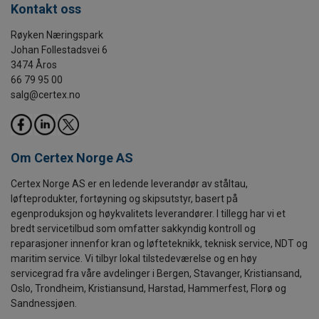
Kontakt oss
Røyken Næringspark
Johan Follestadsvei 6
3474 Åros
66 79 95 00
salg@certex.no
Om Certex Norge AS
Certex Norge AS er en ledende leverandør av ståltau,
løfteprodukter, fortøyning og skipsutstyr, basert på
egenproduksjon og høykvalitets leverandører. I tillegg har vi et
bredt servicetilbud som omfatter sakkyndig kontroll og
reparasjoner innenfor kran og løfteteknikk, teknisk service, NDT og
maritim service. Vi tilbyr lokal tilstedeværelse og en høy
servicegrad fra våre avdelinger i Bergen, Stavanger, Kristiansand,
Oslo, Trondheim, Kristiansund, Harstad, Hammerfest, Florø og
Sandnessjøen.