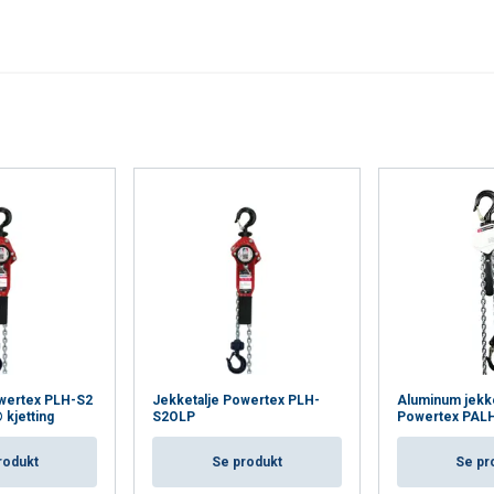
’ve provided to them or that they’ve collected from your use of th
Performance
Targeting
Functionality
DECLINE ALL
Cookie Policy
owertex PLH-S2
Jekketalje Powertex PLH-
Aluminum jekke
kjetting
S2OLP
Powertex PAL
rodukt
Se produkt
Se pr