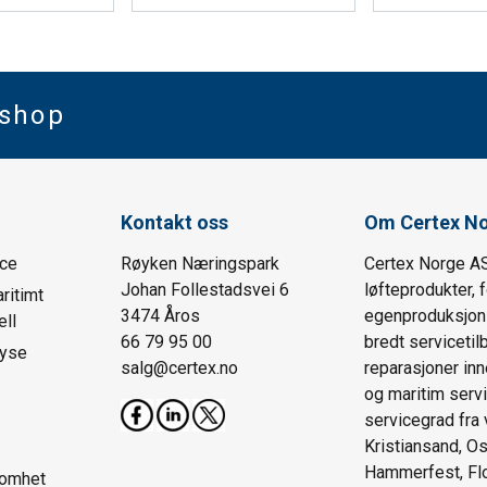
bshop
Kontakt oss
Om Certex N
ice
Røyken Næringspark
Certex Norge AS
Johan Follestadsvei 6
løfteprodukter, 
ritimt
3474 Åros
egenproduksjon o
ll
66 79 95 00
bredt serviceti
lyse
salg@certex.no
reparasjoner inn
og maritim servi
servicegrad fra 
Kristiansand, Os
Hammerfest, Fl
somhet