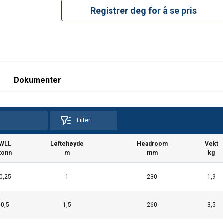
Registrer deg for å se pris
Dokumenter
Filter
WLL
Løftehøyde
Headroom
Vekt
tonn
m
mm
kg
0,25
1
230
1,9
uses cookies
rsonalise content, ads and to analyse our traffic. We also share 
0,5
1,5
260
3,5
 with our advertising and analytics partners who may combine it 