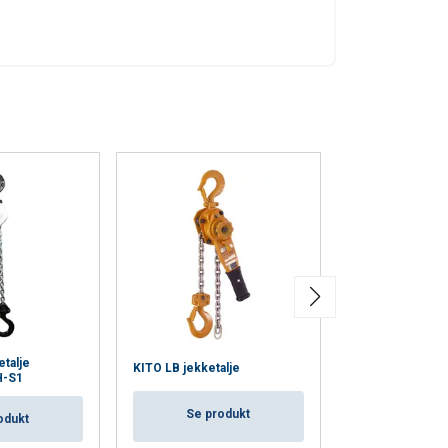
eir services.
Privacy
Unclassified
ACCEPT ALL
talje
KITO LB jekketalje
KITO LX jekketa
H-S1
Se produkt
Se pro
odukt