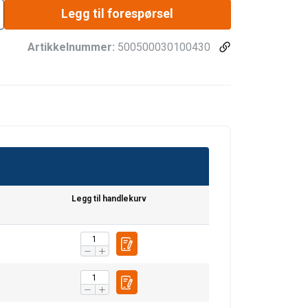
Legg til forespørsel
Artikkelnummer:
500500030100430
Legg til handlekurv
ENGLISH
ENGLISH TRANSLATION
information about
with other