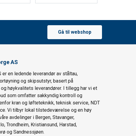
Gå til webshop
orge AS
 er en ledende leverandør av ståltau,
fortøyning og skipsutstyr, basert på
g høykvalitets leverandører. I tillegg har vi et
lbud som omfatter sakkyndig kontroll og
enfor kran og løfteteknikk, teknisk service, NDT
ce. Vi tilbyr lokal tilstedeværelse og en høy
våre avdelinger i Bergen, Stavanger,
lo, Trondheim, Kristiansund, Harstad,
orø og Sandnessjøen.