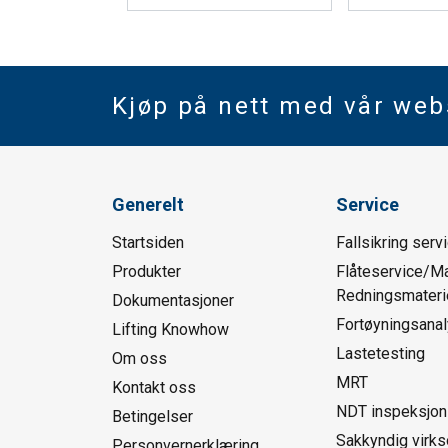
Kjøp på nett med vår we
Generelt
Service
Startsiden
Fallsikring serv
Produkter
Flåteservice/Ma
Redningsmaterie
Dokumentasjoner
Fortøyningsana
Lifting Knowhow
Lastetesting
Om oss
MRT
Kontakt oss
NDT inspeksjon
Betingelser
Sakkyndig virk
Personvernerklæring