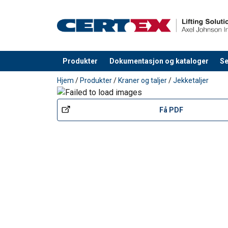
VitalNiceLever05t_pdf.pdf_NR.pdf
Produkter
Dokumentasjon og kataloger
Se
Produkt lagt i din handlekurv
Hjem
/
Produkter
/
Kraner og taljer
/
Jekketaljer
Materiale:
Merking:
Arbeidstemperatur:
Få PDF
Standard:
Bemerk:
Advarsel:
Sikkerhetsfaktor: