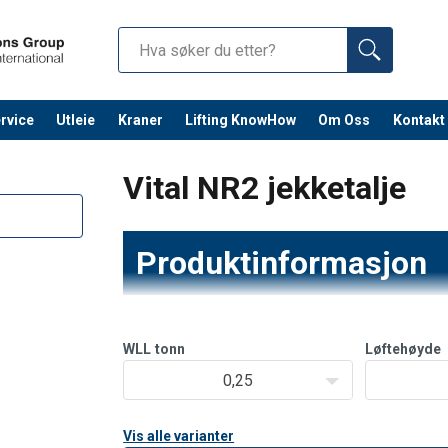
rvice
Utleie
Kraner
Lifting KnowHow
Om Oss
Kontakt
Fortsett 
Vital NR2 jekketalje
Produktinformasjon
NR-serien jekketaljer har et «free-wheeling»
betjening. Det kreves en minimumsbelastning 
WLL
tonn
Løftehøyde
at bremsesystemet forblir operativt og fortset
0,25
spesie
Vis alle varianter