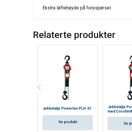
information that you
Ekstra løftehøyde på forespørsel.
Policy
Strictly necessary
Relaterte produkter
SHOW DETAILS
Jekketalje P
Jekketalje Powertex PLH-S1
med Corolim® 
Se produkt
Se p