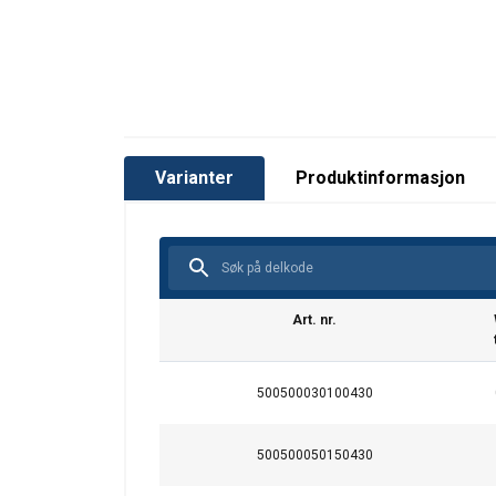
Varianter
Produktinformasjon
Art. nr.
500500030100430
This website 
We use cookies to pe
500500050150430
your use of our site