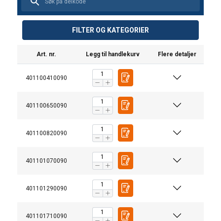
FILTER OG KATEGORIER
Art. nr.
Legg til handlekurv
Flere detaljer
401100410090
401100650090
401100820090
401101070090
401101290090
401101710090