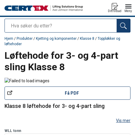
Ditt tilbud
Meny
Søk
Produkt lagt i din handlekurv
Hjem
/
Produkter
/
Kjetting og komponenter
/
Klasse 8
/
Toppløkker og
løftehoder
Løftehode for 3- og 4-part
sling Klasse 8
Få PDF
Klasse 8 løftehode for 3- og 4-part sling
Vis mer
WLL
tonn