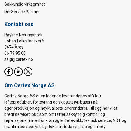
Sakkyndig virksomhet
Din Service Partner
Kontakt oss
Røyken Næringspark
Johan Follestadsvei 6
3474 Åros
66 79 95 00
salg@certex.no
Om Certex Norge AS
Certex Norge AS er en ledende leverandør av ståltau,
løfteprodukter, fortøyning og skipsutstyr, basert på
egenproduksjon og høykvalitets leverandører. I tillegg har vi et
bredt servicetilbud som omfatter sakkyndig kontroll og
reparasjoner innenfor kran og løfteteknikk, teknisk service, NDT og
maritim service. Vi tilbyr lokal tilstedeværelse og en høy