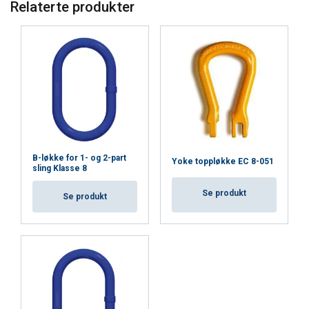
Relaterte produkter
Strictly
Performance
Targeting
necessary
Functionality
Unclassified
B-løkke for 1- og 2-part
ACCEPT ALL
Yoke toppløkke EC 8-051
sling Klasse 8
Se produkt
Se produkt
DECLINE ALL
SHOW DETAILS
Cookie Policy