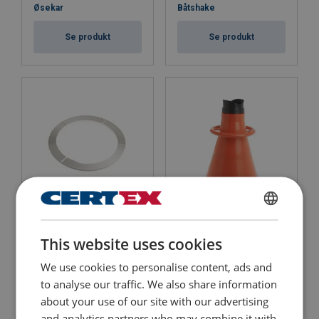
Øsekar
Båtshake
Se produkt
Se produkt
Kjølbånd
Sjøkikkert
ENGLISH
This website uses cookies
Se produkt
Se produkt
ENGLISH TRANSLATION
We use cookies to personalise content, ads and
to analyse our traffic. We also share information
about your use of our site with our advertising
and analytics partners who may combine it with