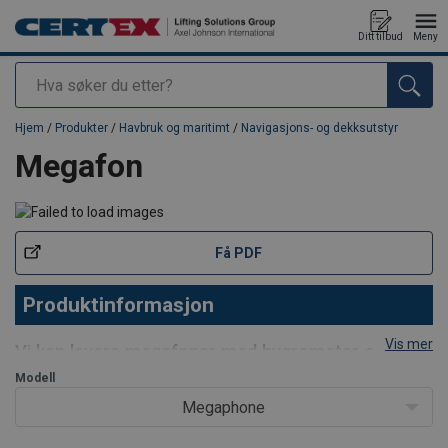
Ditt tilbud
Meny
Søk
Produkt lagt i din handlekurv
Hjem
/
Produkter
/
Havbruk og maritimt
/
Navigasjons- og dekksutstyr
Megafon
Få PDF
Produktinformasjon
Vis mer
Vi kan levere megafoner med hygrometer og
clinometer til maritimt bruk
Modell
Megaphone