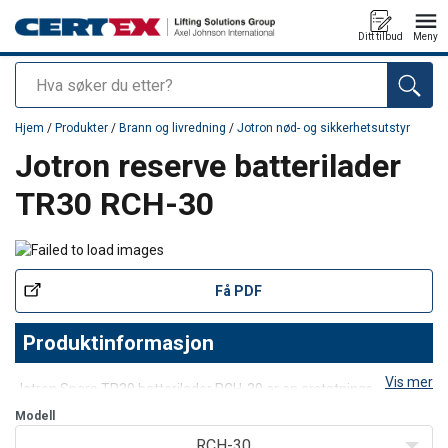
Ditt tilbud
Meny
Søk
Produkt lagt i din handlekurv
Hjem
/
Produkter
/
Brann og livredning
/
Jotron nød- og sikkerhetsutstyr
Jotron reserve batterilader
TR30 RCH-30
Få PDF
Produktinformasjon
Vis mer
Jotron Spare TR30 batterilader RCH-30 er en erstatningslader
med to ladeplasser, utviklet for Jotron Tron TR30 GMDSS og TR30
Modell
AIR nødradioer. Den gjør det mulig å lade både en radio med
RCH-30