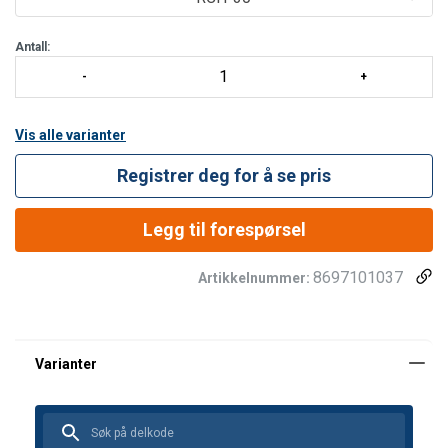
installert batteri og et ekstra oppladbart batteri samtidig, noe som
bidrar til å holde u
Antall:
Vis alle varianter
Registrer deg for å se pris
Legg til forespørsel
8697101037
Artikkelnummer: