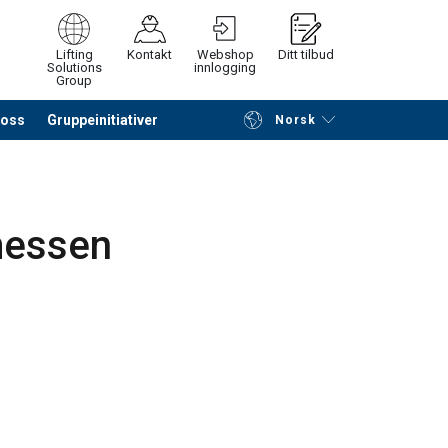
Lifting
Kontakt
Webshop
Ditt tilbud
Solutions
innlogging
Group
 oss
Gruppeinitiativer
Norsk
å søke etter produkter
Be om tilbud
messen