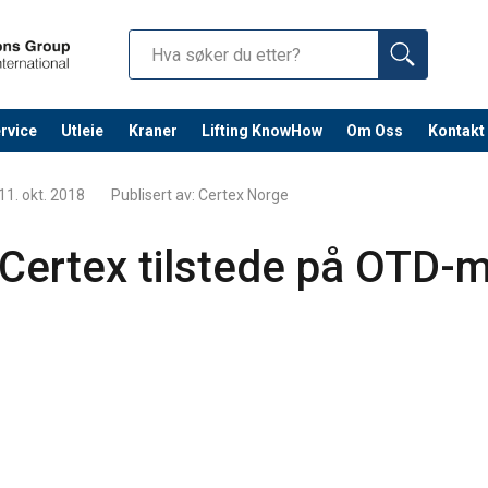
rvice
Utleie
Kraner
Lifting KnowHow
Om Oss
Kontakt
Fortsett 
11. okt. 2018
Publisert av:
Certex Norge
Certex tilstede på OTD-