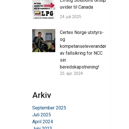
Lifting Solutions Group
uvider til Canada
24. juli 2025
Certex Norge utstyrs-
og
kompetanseleverandør
av fallsikring for NCC
sin
beredskapstrening!
25. apr. 2024
This website 
Arkiv
We use cookies to pe
your use of our site
September 2025
information that you
Juli 2025
Policy
April 2024
Juni 2023