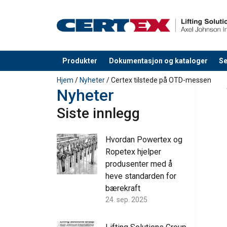
Produkter
Dokumentasjon og kataloger
Se
Produkt lagt i din handlekurv
Hjem
/
Nyheter
/ Certex tilstede på OTD-messen
Nyheter
Siste innlegg
Hvordan Powertex og
Ropetex hjelper
produsenter med å
heve standarden for
bærekraft
24. sep. 2025