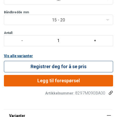
brukeren enkelt kan sjekke at slyngen ligger fint rundt karabinen.
Produktfordeler
Båndbredde
mm
15 - 20
S
Antall:
Vis alle varianter
Registrer deg for å se pris
Legg til forespørsel
8297M090BA00
Artikkelnummer: