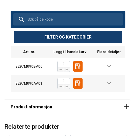
FILTER OG KATEGORIER
Art. nr.
Legg til handlekurv
Flere detaljer
8297M090BA00
8297M090AA01
ENGLISH
This website uses cookies
ENGLISH TRANSLATION
We use cookies to personalise content, ads and
to analyse our traffic. We also share information
about your use of our site with our advertising
Materiale:
Relaterte produkter
and analytics partners who may combine it with
other information that you’ve provided to them