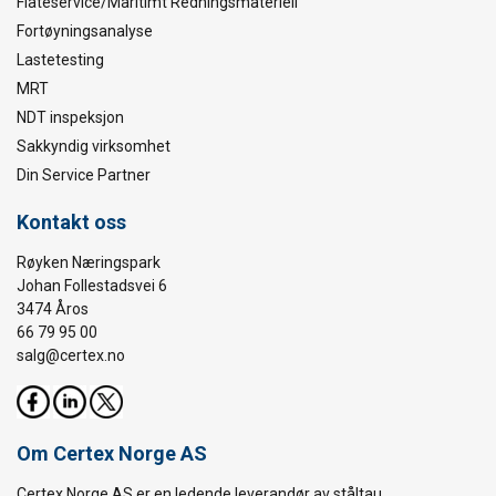
Flåteservice/Maritimt Redningsmateriell
Fortøyningsanalyse
Lastetesting
MRT
NDT inspeksjon
Sakkyndig virksomhet
Din Service Partner
Kontakt oss
Røyken Næringspark
Johan Follestadsvei 6
3474 Åros
66 79 95 00
salg@certex.no
Om Certex Norge AS
Certex Norge AS er en ledende leverandør av ståltau,