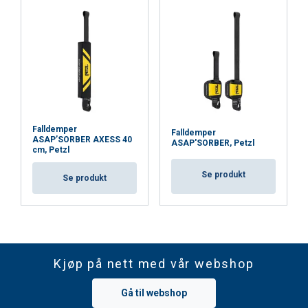
or that they’ve collected from your use of their
services.
Privacy Policy
Strictly
Performance
Targeting
necessary
Functionality
Unclassified
Falldemper
Falldemper
ASAP’SORBER AXESS 40
ASAP'SORBER, Petzl
cm, Petzl
Se produkt
Se produkt
ACCEPT ALL
DECLINE ALL
Kjøp på nett med vår webshop
SHOW DETAILS
Gå til webshop
Cookie Policy