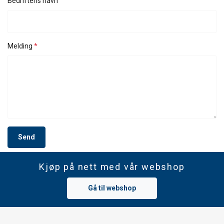
Bedriftens navn
Strictly
Performance
Targeting
necessary
Melding
Functionality
Unclassified
Send
Kjøp på nett med vår webshop
SHOW DETAILS
Gå til webshop