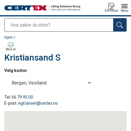
Ditt tilbud
Meny
Søk
Produkt lagt i din handlekurv
Hjem
/
Skriv ut
Kristiansand S
Velg kontor
Tel:
66 79 95 00
E-post:
egil.larsen@certex.no