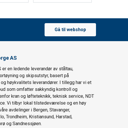
Gå til webshop
orge AS
 er en ledende leverandør av ståltau,
fortøyning og skipsutstyr, basert på
g høykvalitets leverandører. I tillegg har vi et
lbud som omfatter sakkyndig kontroll og
enfor kran og løfteteknikk, teknisk service, NDT
ce. Vi tilbyr lokal tilstedeværelse og en høy
våre avdelinger i Bergen, Stavanger,
lo, Trondheim, Kristiansund, Harstad,
orø og Sandnessjøen.