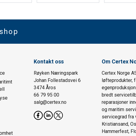
bshop
Kontakt oss
Om Certex N
ice
Røyken Næringspark
Certex Norge AS
Johan Follestadsvei 6
løfteprodukter, 
ritimt
3474 Åros
egenproduksjon o
ll
66 79 95 00
bredt serviceti
lyse
salg@certex.no
reparasjoner inn
og maritim servi
servicegrad fra 
Kristiansand, Os
Hammerfest, Fl
somhet