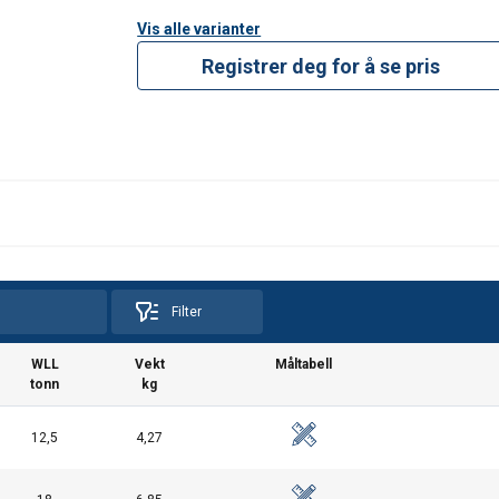
Vis alle varianter
Registrer deg for å se pris
Filter
WLL
Vekt
Måltabell
tonn
kg
12,5
4,27