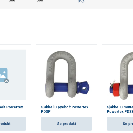
300
360
Cookie Policy
bolt Powertex
Sjakkel D øyebolt Powertex
Sjakkel D mutte
PDSP
Powertex PDS
rodukt
Se produkt
Se pr