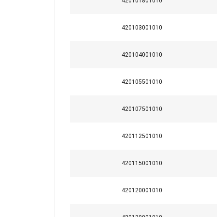
420101801010
420103001010
420104001010
This website 
420105501010
We use cookies to pe
your use of our site
information that you
420107501010
Policy
420112501010
Strictly necessary
420115001010
420120001010
SHOW DETAILS