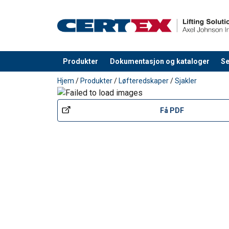
Produkter
Dokumentasjon og kataloger
Se
Produkt lagt i din handlekurv
Hjem
/
Produkter
/
Løfteredskaper
/
Sjakler
Få PDF