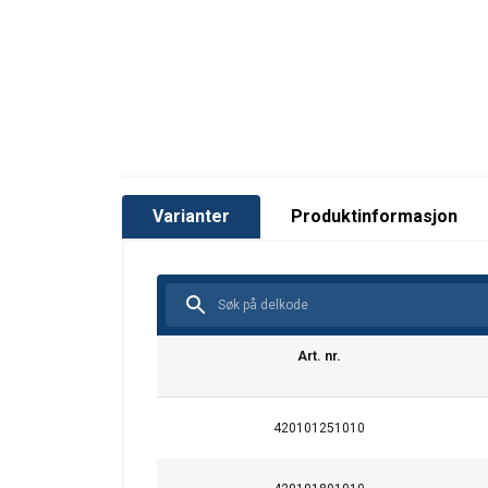
Materiale:
Merking:
Sikkerhetsfaktor:
Klasse:
Varianter
Produktinformasjon
Art. nr.
420101251010