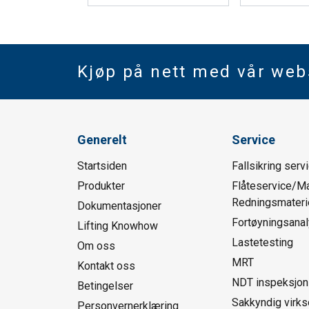
Kjøp på nett med vår we
Generelt
Service
Startsiden
Fallsikring serv
Produkter
Flåteservice/Ma
Redningsmaterie
Dokumentasjoner
Fortøyningsana
Lifting Knowhow
Lastetesting
Om oss
MRT
Kontakt oss
NDT inspeksjon
Betingelser
Sakkyndig virk
Personvernerklæring