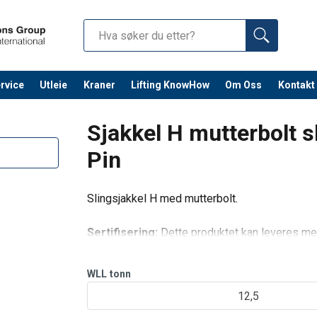
rvice
Utleie
Kraner
Lifting KnowHow
Om Oss
Kontakt
Fortsett 
Sjakkel H mutterbolt 
Pin
Slingsjakkel H med mutterbolt.
Sertifisering:
Dette produktet kan leveres med e
produsentens testsertifikat, EF-samsvarserklær
med et Lloyd’s Register of Shipping Certificate
WLL
tonn
12,5