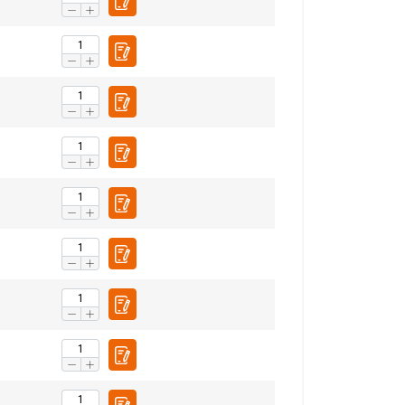
ENGLISH
ENGLISH TRANSLATION
information about
with other
eir services.
Privacy
Unclassified
ACCEPT ALL