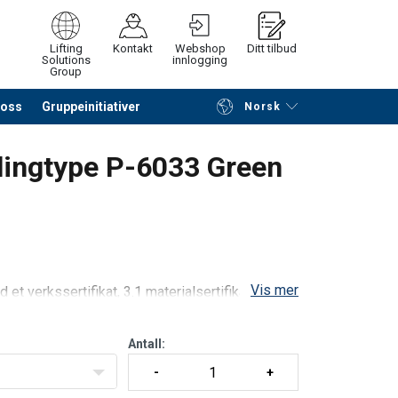
Lifting
Kontakt
Webshop
Ditt tilbud
Solutions
innlogging
Group
 oss
Gruppeinitiativer
Norsk
å søke etter produkter
Be om tilbud
slingtype P-6033 Green
Vis mer
t verkssertifikat, 3.1 materialsertifikat,
ing og alle sjakler fra 75 t og oppover leveres
 på prøvelast. For sjakler
Antall: