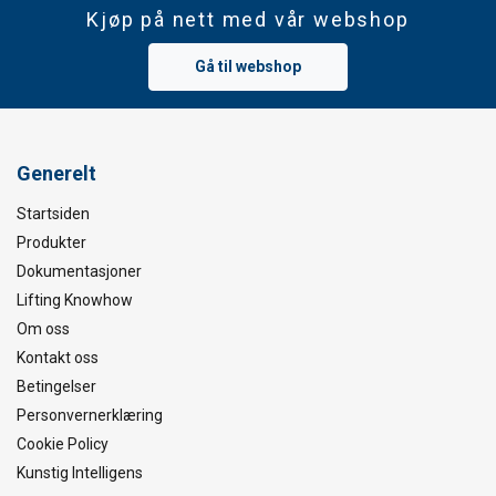
og medisinsk utstyr.
Kjøp på nett med vår webshop
Gå til webshop
Generelt
Lagring:
Startsiden
Standard
Produkter
Egenskaper:
Dokumentasjoner
Materiale:
Lifting Knowhow
Merking:
Om oss
Overflate:
Kontakt oss
Betingelser
Personvernerklæring
Advarsel:
Cookie Policy
Kunstig Intelligens