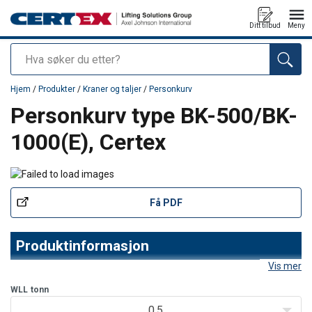
Ditt tilbud
Meny
Søk
Produkt lagt i din handlekurv
Hjem
/
Produkter
/
Kraner og taljer
/
Personkurv
Personkurv type BK-500/BK-
1000(E), Certex
Få PDF
Produktinformasjon
Vis mer
For hurtig og sikkert å kunne utføre tilfeldig arbeid
WLL
tonn
i høyden brukes personkurver
0,5