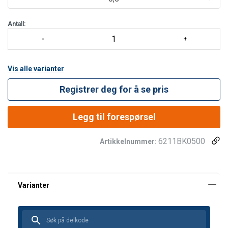
Våre personkurver er produsert for opphenging i krankrok.
Utførelse:
Kurvene har sveiset bærende konstruksjon av
Antall:
rørbjelker med bunn og sider av strekkmateriell, samt innvendig
rekkverk som
Vis alle varianter
Registrer deg for å se pris
Legg til forespørsel
6211BK0500
Artikkelnummer: