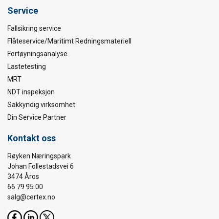
Service
Fallsikring service
Flåteservice/Maritimt Redningsmateriell
Fortøyningsanalyse
Lastetesting
MRT
NDT inspeksjon
Sakkyndig virksomhet
Din Service Partner
Kontakt oss
Røyken Næringspark
Johan Follestadsvei 6
3474 Åros
66 79 95 00
salg@certex.no