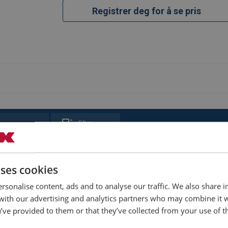
opphengingen mer komfortabel enn med en kl
Registrer deg for å se pris
Filter
Str.
Rated load
Vekt
kg
kg
uses cookies
En størrelse
150
1,3
rsonalise content, ads and to analyse our traffic. We also share 
 with our advertising and analytics partners who may combine it 
’ve provided to them or that they’ve collected from your use of th