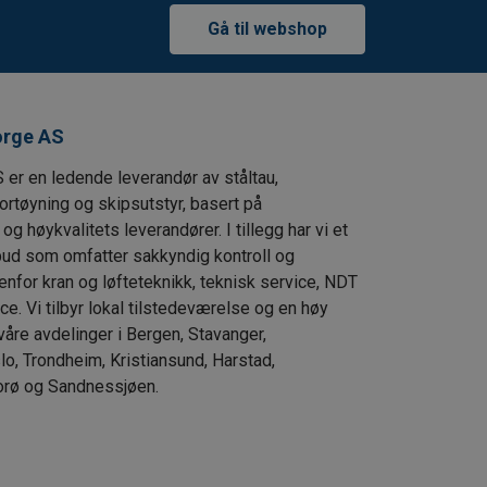
Gå til webshop
orge AS
 er en ledende leverandør av ståltau,
fortøyning og skipsutstyr, basert på
g høykvalitets leverandører. I tillegg har vi et
lbud som omfatter sakkyndig kontroll og
enfor kran og løfteteknikk, teknisk service, NDT
ce. Vi tilbyr lokal tilstedeværelse og en høy
våre avdelinger i Bergen, Stavanger,
lo, Trondheim, Kristiansund, Harstad,
orø og Sandnessjøen.