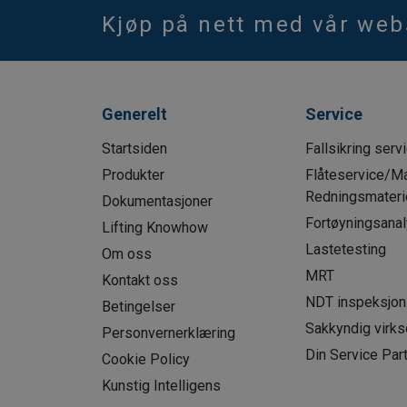
Kjøp på nett med vår we
Generelt
Service
Startsiden
Fallsikring serv
Produkter
Flåteservice/Ma
Redningsmaterie
Dokumentasjoner
Fortøyningsana
Lifting Knowhow
Lastetesting
Om oss
MRT
Kontakt oss
NDT inspeksjon
Betingelser
Sakkyndig virk
Personvernerklæring
Din Service Par
Cookie Policy
Kunstig Intelligens