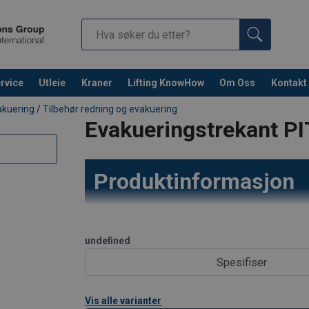
rvice
Utleie
Kraner
Lifting KnowHow
Om Oss
Kontakt
Fortsett 
akuering
/
Tilbehør redning og evakuering
Evakueringstrekant PI
Produktinformasjon
Komfortabel evakuerings
undefined
skulderstropper
Spesifiser
PITAGOR evakuerings-trekant er designet for
evakuering. Den ergonomiske formen på setet 
Vis alle varianter