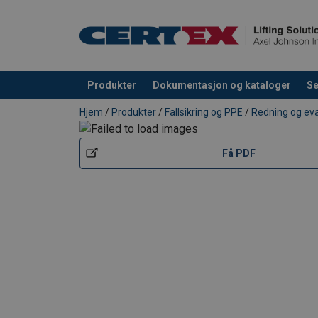
Materiale:
Produkter
Dokumentasjon og kataloger
Se
Merking:
Produkt lagt i din handlekurv
Hjem
/
Produkter
/
Fallsikring og PPE
/
Redning og ev
Standard:
Få PDF