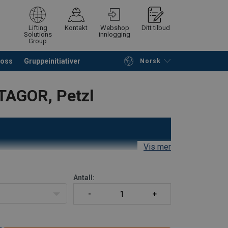
Lifting
Kontakt
Webshop
Ditt tilbud
Solutions
innlogging
Group
 oss
Gruppeinitiativer
Norsk
å søke etter produkter
Be om tilbud
TAGOR, Petzl
Vis mer
-trekant med
Antall:
 redningsoperasjoner med kabelhei ved
og tilstedeværelsen av skulderstropper gjør