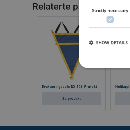
Relaterte produkter
Strictly necessary
SHOW DETAILS
Evakueringssele DX 301, Protekt
Helikopt
Se produkt