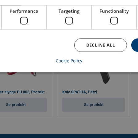
Performance
Targeting
Functionality
DECLINE ALL
Cookie Policy
er slynge PU 003, Protekt
Kniv SPATHA, Petzl
Se produkt
Se produkt