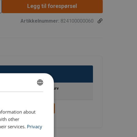
assisk evak
Legg til forespørsel
Artikkelnummer:
824100000060
Legg til handlekurv
ENGLISH
ENGLISH TRANSLATION
information about
with other
eir services.
Privacy