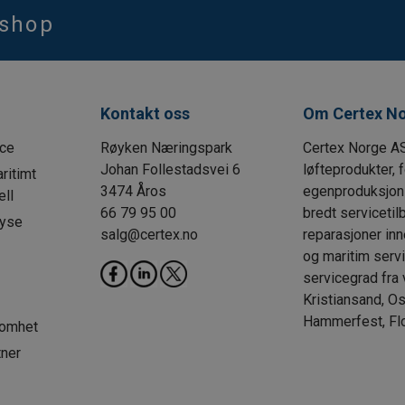
bshop
Kontakt oss
Om Certex N
ice
Røyken Næringspark
Certex Norge AS
Johan Follestadsvei 6
løfteprodukter, 
ritimt
3474 Åros
egenproduksjon o
ll
66 79 95 00
bredt serviceti
lyse
salg@certex.no
reparasjoner inn
og maritim servi
servicegrad fra 
Kristiansand, Os
Hammerfest, Fl
somhet
tner